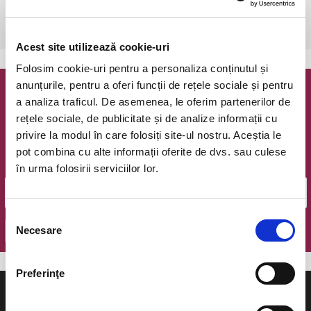
Timisoara, Teatrul pentru Copii si Tineret Merlin
vezi pe harta
Acest site utilizează cookie-uri
Folosim cookie-uri pentru a personaliza conținutul și
anunțurile, pentru a oferi funcții de rețele sociale și pentru
Newsletter @ Bilete.ro
a analiza traficul. De asemenea, le oferim partenerilor de
rețele sociale, de publicitate și de analize informații cu
Oferte exclusive si o editie saptamanala cu cele mai noi
privire la modul în care folosiți site-ul nostru. Aceștia le
evenimente.
pot combina cu alte informații oferite de dvs. sau culese
Email
în urma folosirii serviciilor lor.
Selecția
Necesare
OK
consimțământului
Preferinţe