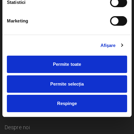
Statistici
Evenimente
Ajutor
Marketing
Teatru
Cum comand bilete?
Concerte si
Afişare
festivaluri
Plata online sau cash
Sport
Permite toate
eBilet printat acasa
Pentru copii
Cultura
Livrare prin curier
Diverse
Permite selecția
Calendar
Returnare bilete
Respinge
Duplicare bilete
Despre noi