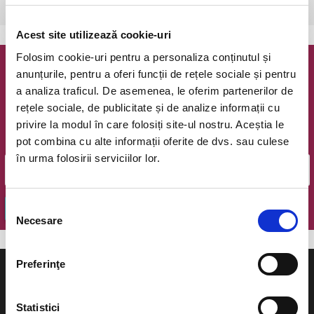
vezi pe harta
Acest site utilizează cookie-uri
Folosim cookie-uri pentru a personaliza conținutul și
anunțurile, pentru a oferi funcții de rețele sociale și pentru
Newsletter @ Bilete.ro
a analiza traficul. De asemenea, le oferim partenerilor de
rețele sociale, de publicitate și de analize informații cu
Oferte exclusive si o editie saptamanala cu cele mai noi
evenimente.
privire la modul în care folosiți site-ul nostru. Aceștia le
pot combina cu alte informații oferite de dvs. sau culese
Email
în urma folosirii serviciilor lor.
Selecția
OK
Necesare
consimțământului
Preferinţe
Statistici