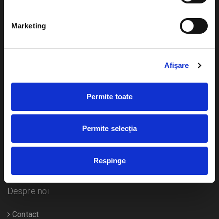
Evenimente
Ajutor
Marketing
Teatru
Cum comand bilete?
Concerte si
festivaluri
Plata online sau cash
Afişare
Sport
eBilet printat acasa
Pentru copii
Permite toate
Cultura
Livrare prin curier
Diverse
Permite selecția
Calendar
Returnare bilete
Respinge
Duplicare bilete
Despre noi
Contact