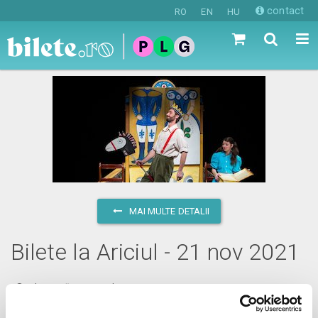
contact
RO
EN
HU
MAI MULTE DETALII
Bilete la Ariciul - 21 nov 2021
duminică, 21 noiembrie 2021 ora 11:00
Timisoara, Teatrul pentru Copii si Tineret Merlin