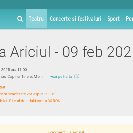
Teatru
Concerte si festivaluri
Sport
Pe
la Ariciul - 09 feb 20
e 2025 ora 11:00
entru Copii si Tineret Merlin
vezi pe harta
ati!

 si neachitate vor expira in 1 zi!

bilet! Biletul de adulti costa 30 RON!
Evenimentul a expirat.