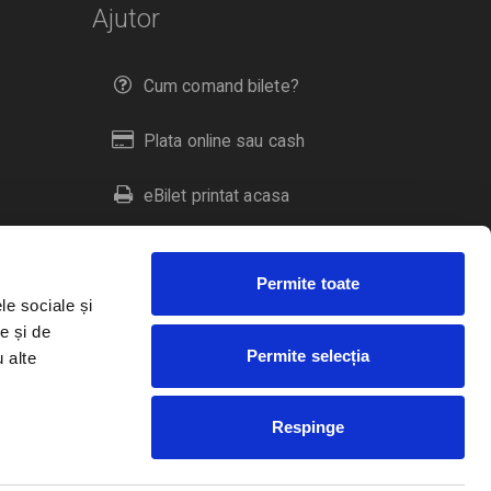
Ajutor
Cum comand bilete?
Plata online sau cash
eBilet printat acasa
Livrare prin curier
Permite toate
Returnare bilete
le sociale și
e și de
Permite selecția
u alte
Duplicare bilete
Respinge