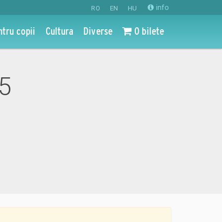
info
RO
EN
HU
ntru copii
Cultura
Diverse
0 bilete
25