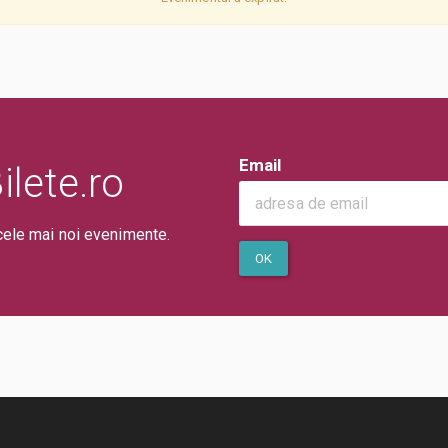
Email
lete.ro
cele mai noi evenimente.
OK