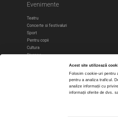
Evenimente
Teatru
Concerte si festivaluri
Sport
Pentru copii
Cultura
Diverse
Acest site utilizează cook
Calendarul evenimentelor
Folosim cookie-uri pentru a 
pentru a analiza traficul. 
analize informații cu privir
informații oferite de dvs. sa
© 2006 - 2026
Bilete.ro