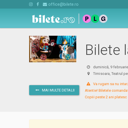
office@bilete.ro
Bilete 
duminică, 9 februari
Timisoara, Teatrul p
 Va rugam sa nu intarzi
MAI MULTE DETALII
Atentie! Biletele comandate
Copiii peste 2 ani platesc 