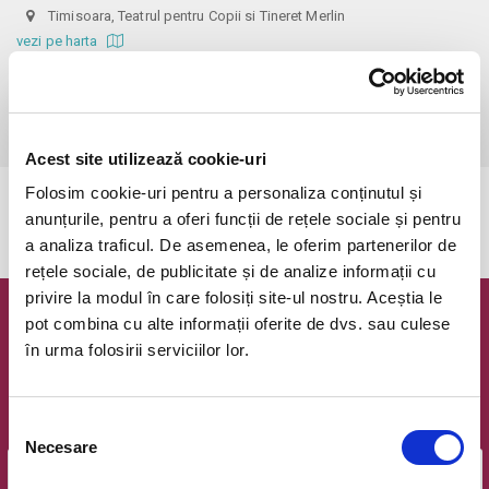
Timisoara, Teatrul pentru Copii si Tineret Merlin
vezi pe harta
 Va rugam sa nu intarziati!

Atentie! Biletele comandate si neachitate vor expira in 1 zi!

Copiii peste 2 ani platesc bilet! Biletul de adulti costa 30 RON!
Acest site utilizează cookie-uri
Folosim cookie-uri pentru a personaliza conținutul și
Evenimentul a expirat.
anunțurile, pentru a oferi funcții de rețele sociale și pentru
a analiza traficul. De asemenea, le oferim partenerilor de
rețele sociale, de publicitate și de analize informații cu
privire la modul în care folosiți site-ul nostru. Aceștia le
pot combina cu alte informații oferite de dvs. sau culese
Newsletter @ Bilete.ro
în urma folosirii serviciilor lor.
Oferte exclusive si o editie saptamanala cu cele mai noi
evenimente.
Selecția
Email
Necesare
consimțământului