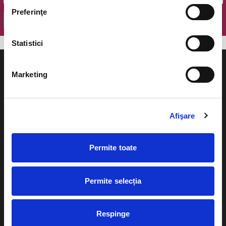
Preferinţe
OK
Statistici
Marketing
Evenimente
Ajutor
Afişare
Teatru
Cum comand bilete?
Concerte si
Permite toate
festivaluri
Plata online sau cash
Sport
Permite selecția
eBilet printat acasa
Pentru copii
Cultura
Livrare prin curier
Respinge
Diverse