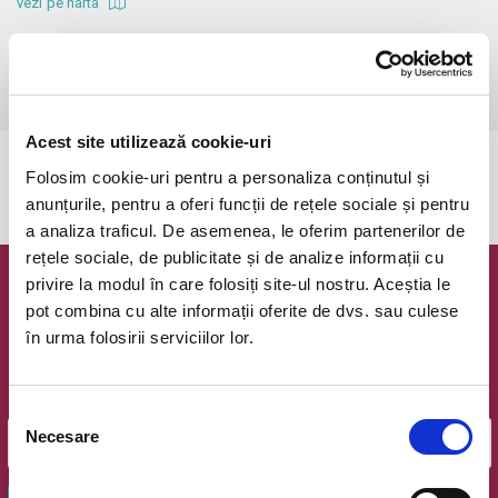
vezi pe harta
 Va rugam sa nu intarziati!

Atentie! Biletele comandate si neachitate vor expira in 1 zi!

Copiii peste 2 ani platesc bilet! Biletul de adulti costa 30 RON!
Acest site utilizează cookie-uri
Evenimentul a expirat.
Folosim cookie-uri pentru a personaliza conținutul și
anunțurile, pentru a oferi funcții de rețele sociale și pentru
a analiza traficul. De asemenea, le oferim partenerilor de
rețele sociale, de publicitate și de analize informații cu
privire la modul în care folosiți site-ul nostru. Aceștia le
Newsletter @ Bilete.ro
pot combina cu alte informații oferite de dvs. sau culese
în urma folosirii serviciilor lor.
Oferte exclusive si o editie saptamanala cu cele mai noi
evenimente.
Email
Selecția
Necesare
consimțământului