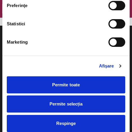
Preferinţe
OK
Statistici
Marketing
Evenimente
Ajutor
Afişare
Teatru
Cum comand bilete?
Concerte si
Permite toate
festivaluri
Plata online sau cash
Sport
Permite selecția
eBilet printat acasa
Pentru copii
Cultura
Livrare prin curier
Respinge
Diverse