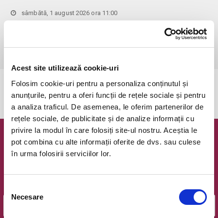
sâmbătă, 1 august 2026 ora 11:00
Bucuresti, Clubul Taranului - La Mama
vezi pe harta
 Pentru copiii cu vârsta de peste 1 an se achită bilet.

Se achită bilete atât pentru părinti cât și pentru copii.
Acest site utilizează cookie-uri
Folosim cookie-uri pentru a personaliza conținutul și
Evenimentul a expirat.
anunțurile, pentru a oferi funcții de rețele sociale și pentru
a analiza traficul. De asemenea, le oferim partenerilor de
rețele sociale, de publicitate și de analize informații cu
privire la modul în care folosiți site-ul nostru. Aceștia le
Newsletter @ Bilete.ro
pot combina cu alte informații oferite de dvs. sau culese
în urma folosirii serviciilor lor.
Oferte exclusive si o editie saptamanala cu cele mai noi
evenimente.
Selecția
Email
Necesare
consimțământului