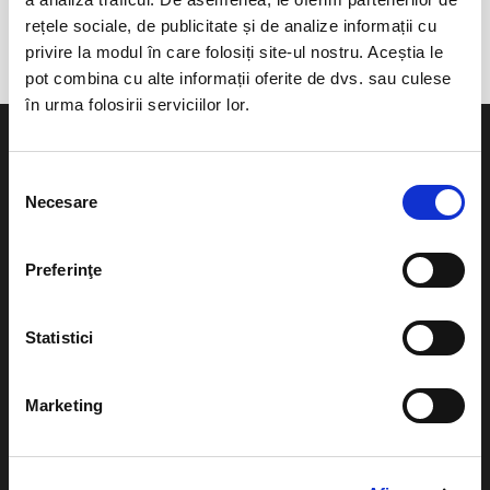
Castelul Szentkereszty Kastély
rețele sociale, de publicitate și de analize informații cu
privire la modul în care folosiți site-ul nostru. Aceștia le
pot combina cu alte informații oferite de dvs. sau culese
în urma folosirii serviciilor lor.
Selecția
Necesare
consimțământului
Evenimente
Ajutor
Preferinţe
Teatru
Cum comand bilete?
Concerte si
Statistici
festivaluri
Plata online sau cash
Sport
eBilet printat acasa
Marketing
Pentru copii
Cultura
Livrare prin curier
Diverse