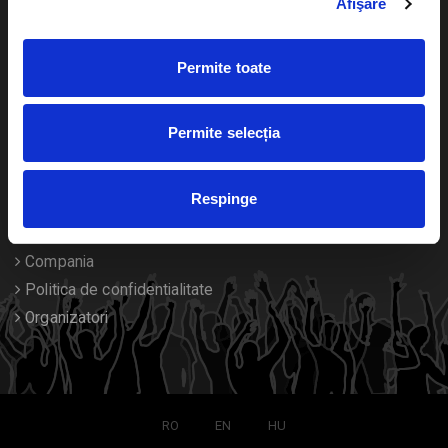
Afişare
Calendar
Returnare bilete
Permite toate
Duplicare bilete
Despre noi
Permite selecția
Contact
Respinge
Termeni si conditii
Despre Cookies
Compania
Politica de confidentialitate
Organizatori
RO
EN
HU