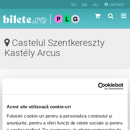
contact
RO
EN
HU
Castelul Szentkereszty
Kastély Arcus
0 evenimente in viitorul apropiat
revino mai tarziu
Acest site utilizează cookie-uri
Folosim cookie-uri pentru a personaliza conținutul și
anunțurile, pentru a oferi funcții de rețele sociale și pentru
anunta-ma pe email cand apare urmatorul eveniment la
a analiza traficul. De asemenea, le oferim partenerilor de