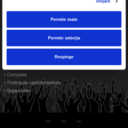
Afişare
Calendar
Returnare bilete
Permite toate
Duplicare bilete
Despre noi
Permite selecția
Contact
Respinge
Termeni si conditii
Despre Cookies
Compania
Politica de confidentialitate
Organizatori
RO
EN
HU