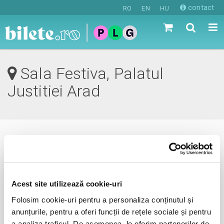
contact
RO
EN
HU
Sala Festiva, Palatul
Justitiei Arad
0 evenimente in viitorul apropiat
revino mai tarziu
Acest site utilizează cookie-uri
Folosim cookie-uri pentru a personaliza conținutul și
anunțurile, pentru a oferi funcții de rețele sociale și pentru
anunta-ma pe email cand apare urmatorul eveniment la
a analiza traficul. De asemenea, le oferim partenerilor de