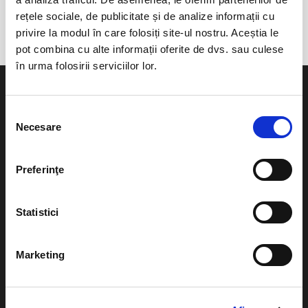
Sala Festiva, Palatul Justitiei
rețele sociale, de publicitate și de analize informații cu
privire la modul în care folosiți site-ul nostru. Aceștia le
pot combina cu alte informații oferite de dvs. sau culese
în urma folosirii serviciilor lor.
Selecția
Necesare
consimțământului
Evenimente
Ajutor
Preferinţe
Teatru
Cum comand bilete?
Concerte si
Statistici
festivaluri
Plata online sau cash
Sport
eBilet printat acasa
Marketing
Pentru copii
Cultura
Livrare prin curier
Diverse