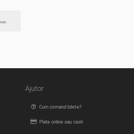
ncisc Neuman
Ajutor
Cum comand bilete?
Plata online sau cash