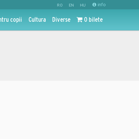
info
RO
EN
HU
ntru copii
Cultura
Diverse
0 bilete