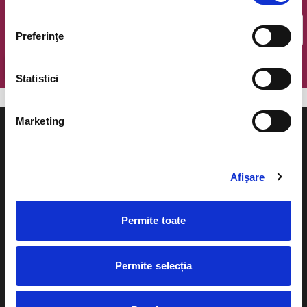
Email
Preferinţe
OK
Statistici
Marketing
Afişare
Evenimente
Ajutor
Teatru
Permite toate
Cum comand bilete?
Concerte si
festivaluri
Plata online sau cash
Permite selecția
Sport
eBilet printat acasa
Pentru copii