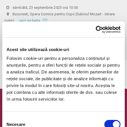
sâmbătă, 23 septembrie 2023 ora 10:00
Bucuresti, Opera Comica pentru Copii (Salonul Mozart - intrare
curte)
vezi pe harta
 Biletele comandate pe www.bilete.ro cu maximum 3 zile inainte de 
spectacol, se vor achita/ridica cu o zi inaintea spectacolului pana in 
ora 12:00. Dupa aceasta ora/data, nici o comanda de bilete plasata 
Acest site utilizează cookie-uri
online care este neridicata/neachitata nu mai este valabila.
Folosim cookie-uri pentru a personaliza conținutul și
anunțurile, pentru a oferi funcții de rețele sociale și pentru
Evenimentul a expirat.
a analiza traficul. De asemenea, le oferim partenerilor de
rețele sociale, de publicitate și de analize informații cu
privire la modul în care folosiți site-ul nostru. Aceștia le
pot combina cu alte informații oferite de dvs. sau culese
în urma folosirii serviciilor lor.
Newsletter @ Bilete.ro
Oferte exclusive si o editie saptamanala cu cele mai noi
Selecția
evenimente.
Necesare
consimțământului