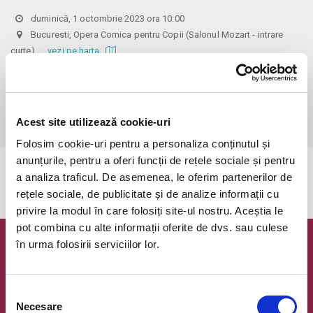
duminică, 1 octombrie 2023 ora 10:00
Bucuresti, Opera Comica pentru Copii (Salonul Mozart - intrare
curte)
vezi pe harta
 Biletele comandate pe www.bilete.ro cu maximum 3 zile inainte de 
spectacol, se vor achita/ridica cu o zi inaintea spectacolului pana in 
ora 12:00. Dupa aceasta ora/data, nici o comanda de bilete plasata 
Acest site utilizează cookie-uri
online care este neridicata/neachitata nu mai este valabila.
Folosim cookie-uri pentru a personaliza conținutul și
anunțurile, pentru a oferi funcții de rețele sociale și pentru
Evenimentul a expirat.
a analiza traficul. De asemenea, le oferim partenerilor de
rețele sociale, de publicitate și de analize informații cu
privire la modul în care folosiți site-ul nostru. Aceștia le
pot combina cu alte informații oferite de dvs. sau culese
în urma folosirii serviciilor lor.
Newsletter @ Bilete.ro
Oferte exclusive si o editie saptamanala cu cele mai noi
Selecția
evenimente.
Necesare
consimțământului