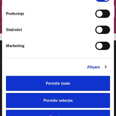
Email
Preferinţe
OK
Statistici
Marketing
Afişare
Evenimente
Ajutor
Teatru
Permite toate
Cum comand bilete?
Concerte si
festivaluri
Plata online sau cash
Permite selecția
Sport
eBilet printat acasa
Pentru copii