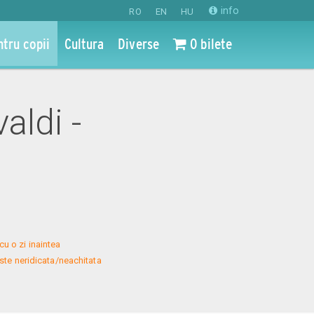
info
RO
EN
HU
ntru copii
Cultura
Diverse
0 bilete
aldi -
u o zi inaintea 
te neridicata/neachitata 