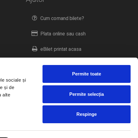
Cum comand bilete?
Plata online sau cash
eBilet printat acasa
Livrare prin curier
Permite toate
Returnare bilete
le sociale și
e și de
Permite selecția
u alte
Duplicare bilete
Respinge
RO
EN
HU