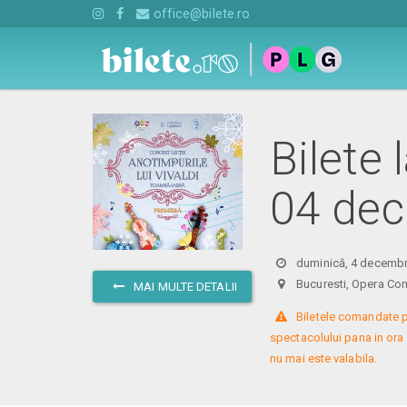
office@bilete.ro
Bilete 
04 dec
duminică, 4 decembr
Bucuresti, Opera Com
MAI MULTE DETALII
 Biletele comandate p
spectacolului pana in ora
nu mai este valabila.