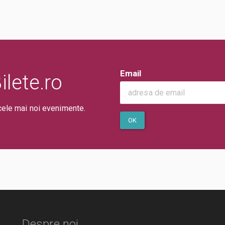
Email
lete.ro
cele mai noi evenimente.
OK
Despre noi