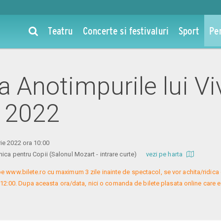
Teatru
Concerte si festivaluri
Sport
Pe
la Anotimpurile lui Viv
 2022
ie 2022 ora 10:00
ica pentru Copii (Salonul Mozart - intrare curte)
vezi pe harta
e www.bilete.ro cu maximum 3 zile inainte de spectacol, se vor achita/ridica c
 12:00. Dupa aceasta ora/data, nici o comanda de bilete plasata online care es