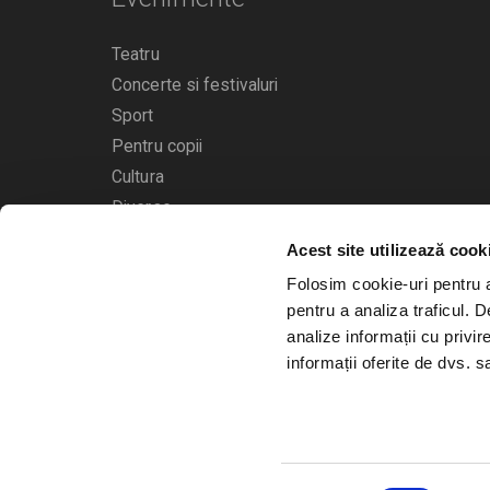
Teatru
Concerte si festivaluri
Sport
Pentru copii
Cultura
Diverse
Acest site utilizează cook
Calendarul evenimentelor
Folosim cookie-uri pentru a 
pentru a analiza traficul. 
analize informații cu privir
informații oferite de dvs. sa
© 2006 - 2026
Bilete.ro