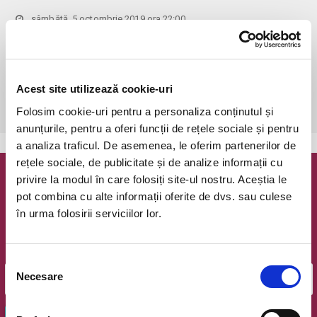
sâmbătă, 5 octombrie 2019 ora 22:00
Bucuresti, Beraria H
vezi pe harta
 Biletele comandate pe www.bilete.ro cu maximum 3 zile inainte de 
spectacol, se vor achita/ridica cu o zi inaintea spectacolului la ora 
Acest site utilizează cookie-uri
12.00. Dupa aceasta ora/data, nicio comanda de biletele www.bilete.ro 
neridicata/neachitata nu mai este valabila.
Folosim cookie-uri pentru a personaliza conținutul și
anunțurile, pentru a oferi funcții de rețele sociale și pentru
a analiza traficul. De asemenea, le oferim partenerilor de
rețele sociale, de publicitate și de analize informații cu
privire la modul în care folosiți site-ul nostru. Aceștia le
Newsletter @ Bilete.ro
pot combina cu alte informații oferite de dvs. sau culese
în urma folosirii serviciilor lor.
Oferte exclusive si o editie saptamanala cu cele mai noi
evenimente.
Email
Selecția
Necesare
consimțământului