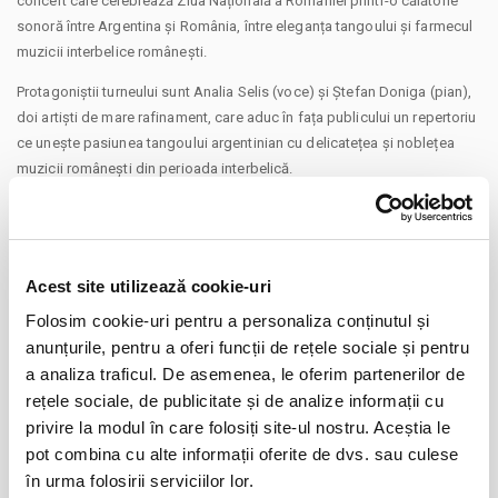
concert care celebrează Ziua Națională a României printr-o călătorie
sonoră între Argentina și România, între eleganța tangoului și farmecul
muzicii interbelice românești.
Protagoniștii turneului sunt Analia Selis (voce) și Ștefan Doniga (pian),
doi artiști de mare rafinament, care aduc în fața publicului un repertoriu
ce unește pasiunea tangoului argentinian cu delicatețea și noblețea
muzicii românești din perioada interbelică.
Printre titlurile ce vor răsuna pe scenă se numără piese precum „Pe
bolta când apare luna”, „Sub balcon ți-am cântat o serenadă”, „Vrei să
ne-ntâlnim sâmbătă seara”, „Mâna birjar” sau „Habar n-ai tu” — bijuterii
Acest site utilizează cookie-uri
muzicale care reînvie poveștile unei epoci elegante și pasionale.
Folosim cookie-uri pentru a personaliza conținutul și
„În proiectele mele recente dedicate tangoului argentinian, am început
anunțurile, pentru a oferi funcții de rețele sociale și pentru
să includ și piese românești de tango. Am avut bucuria imensă de a
CONTINUARE
a analiza traficul. De asemenea, le oferim partenerilor de
descoperi repertoriul românesc interbelic și am simțit ferm că această
rețele sociale, de publicitate și de analize informații cu
muzică are o putere mare, care trebuie pusă în valoare în toată
Distribuie aceasta pagina
privire la modul în care folosiți site-ul nostru. Aceștia le
splendoarea sa. O duc mai departe cu același respect și cu mândria cu
pot combina cu alte informații oferite de dvs. sau culese
care port buletinul meu românesc din 2011.” - Analia Selis
în urma folosirii serviciilor lor.
Date: 12 Decembrie | Ora 19:00