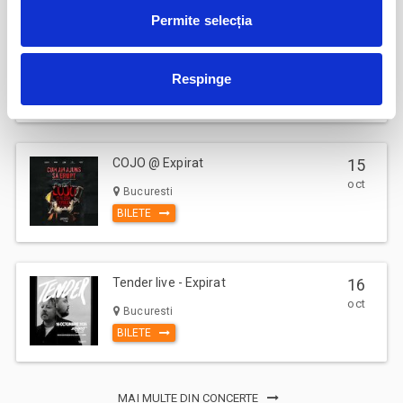
Taxa administrare - 2%
Permite selecția
Taxa procesare - 2 lei
Comision ticketing - 7%
Jazzapella - Concert jazz a capella
13
Taxa emitere bilet - 1 RON
oct
Bucuresti
Respinge
BILETE
Un bilet este valabil pentru o singura persoana. Toti participantii la
eveniment, adulti si copii, trebuie sa cumpere bilet sau abonament,
indiferent de varsta. (Mai putin cazurile unde este specificata gratuitate
in limita de varsta).
COJO @ Expirat
15
Va rugam sa respectati orele de acces in sala de spectacol sau in locul
oct
Bucuresti
de desfasurare a evenimentului inscriptionate pe bilet, pentru a evita
BILETE
aglomerarea pe caile de acces sau deranjarea celorlalti spectatori
dupa inceperea spectacolului/evenimentului.
Tender live - Expirat
16
oct
Bucuresti
BILETE
MAI MULTE DIN CONCERTE