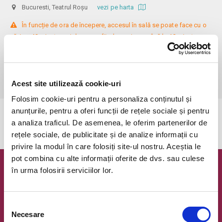
Bucuresti, Teatrul Roșu
vezi pe harta
 În funcție de ora de începere, accesul în sală se poate face cu o 
oră / cu 40 minute mai devreme, fiind permis cu până la 10 minute 
înainte de spectacol. Așezarea se realizează la mese de 2 (nr. limitat), 3 
sau 4 locuri, în regim de teatru-cafenea (în funcție de disponibilitatea 
de la fața locului, există posibilitatea împărțirii mesei cu alte persoane). 
Informații suplimentare, la nr. de telefon 0773 825 249.
Acest site utilizează cookie-uri
Folosim cookie-uri pentru a personaliza conținutul și
anunțurile, pentru a oferi funcții de rețele sociale și pentru
Evenimentul a expirat.
a analiza traficul. De asemenea, le oferim partenerilor de
rețele sociale, de publicitate și de analize informații cu
privire la modul în care folosiți site-ul nostru. Aceștia le
pot combina cu alte informații oferite de dvs. sau culese
în urma folosirii serviciilor lor.
Newsletter @ Bilete.ro
Oferte exclusive si o editie saptamanala cu cele mai noi
evenimente.
Selecția
Necesare
consimțământului
Email