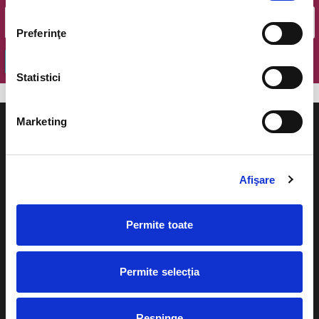
Preferinţe
OK
Statistici
Marketing
Afişare
Evenimente
Ajutor
Teatru
Permite toate
Cum comand bilete?
Concerte si
festivaluri
Plata online sau cash
Permite selecția
Sport
eBilet printat acasa
Pentru copii
Respinge