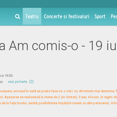
Teatru
Concerte si festivaluri
Sport
Pe
 la Am comis-o - 19 i
ora 19:30
 Roșu
vezi pe harta
 începere, accesul în sală se poate face cu o oră / cu 40 minute mai devreme, f
. Așezarea se realizează la mese de 2 (nr. limitat), 3 sau 4 locuri, în regim de
 de la fața locului, există posibilitatea împărțirii mesei cu alte persoane). Infor