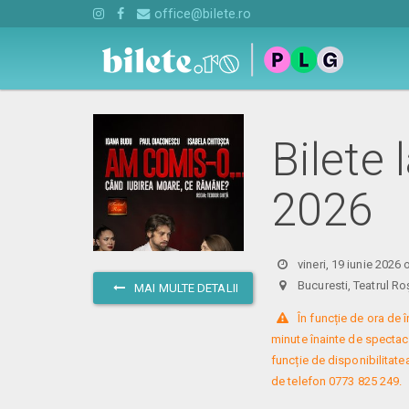
office@bilete.ro
Bilete
2026
vineri, 19 iunie 2026 
Bucuresti, Teatrul
MAI MULTE DETALII
 În funcție de ora de
minute înainte de spectacol
funcție de disponibilitatea
de telefon 0773 825 249.