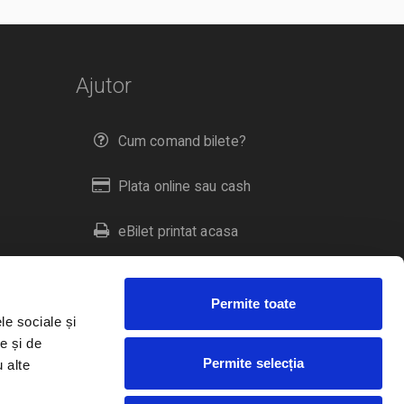
Ajutor
Cum comand bilete?
Plata online sau cash
eBilet printat acasa
Livrare prin curier
Permite toate
Returnare bilete
le sociale și
e și de
Permite selecția
u alte
Duplicare bilete