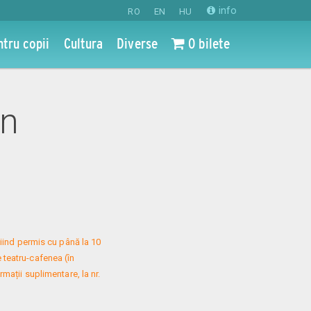
info
RO
EN
HU
ntru copii
Cultura
Diverse
0 bilete
un
iind permis cu până la 10 
 teatru-cafenea (în 
mații suplimentare, la nr. 