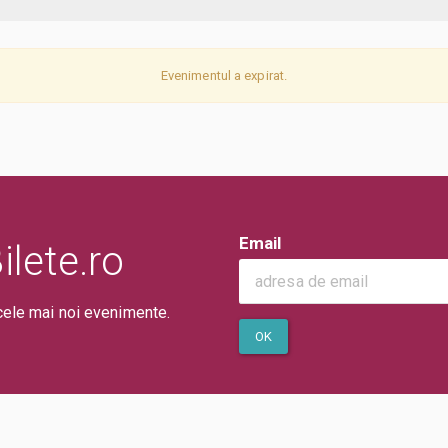
Evenimentul a expirat.
Email
lete.ro
cele mai noi evenimente.
OK