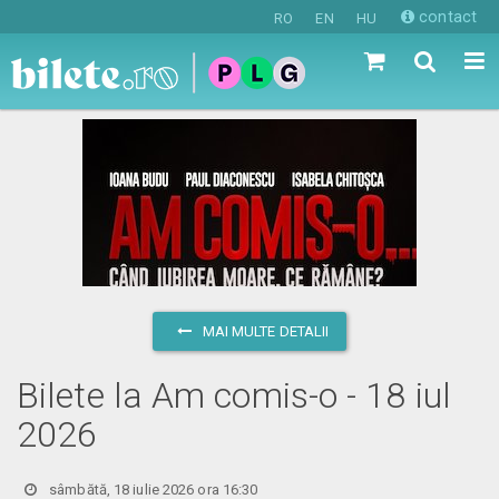
contact
RO
EN
HU
MAI MULTE DETALII
Bilete la Am comis-o - 18 iul
2026
sâmbătă, 18 iulie 2026 ora 16:30