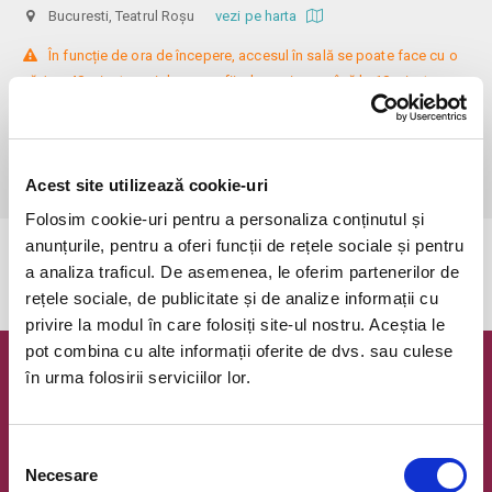
Bucuresti, Teatrul Roșu
vezi pe harta
 În funcție de ora de începere, accesul în sală se poate face cu o 
oră / cu 40 minute mai devreme, fiind permis cu până la 10 minute 
înainte de spectacol. Așezarea se realizează la mese de 2 (nr. limitat), 3 
sau 4 locuri, în regim de teatru-cafenea (în funcție de disponibilitatea 
de la fața locului, există posibilitatea împărțirii mesei cu alte persoane). 
Informații suplimentare, la nr. de telefon 0773 825 249.
Acest site utilizează cookie-uri
Folosim cookie-uri pentru a personaliza conținutul și
anunțurile, pentru a oferi funcții de rețele sociale și pentru
Evenimentul a expirat.
a analiza traficul. De asemenea, le oferim partenerilor de
rețele sociale, de publicitate și de analize informații cu
privire la modul în care folosiți site-ul nostru. Aceștia le
pot combina cu alte informații oferite de dvs. sau culese
în urma folosirii serviciilor lor.
Newsletter @ Bilete.ro
Oferte exclusive si o editie saptamanala cu cele mai noi
evenimente.
Selecția
Necesare
consimțământului
Email