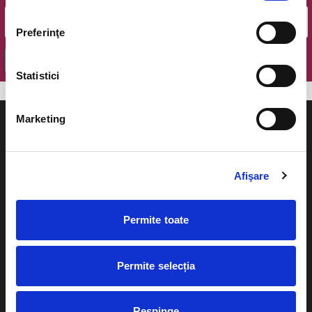
Preferinţe
OK
Statistici
Marketing
Afişare
Evenimente
Ajutor
Teatru
Permite toate
Cum comand bilete?
Concerte si
festivaluri
Plata online sau cash
Permite selecția
Sport
eBilet printat acasa
Pentru copii
Respinge