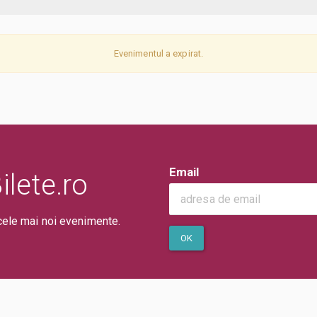
Evenimentul a expirat.
Email
lete.ro
cele mai noi evenimente.
OK