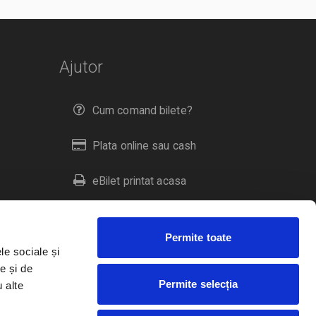
Ajutor
Cum comand bilete?
Plata online sau cash
eBilet printat acasa
Livrare prin curier
Permite toate
Returnare bilete
le sociale și
e și de
Permite selecția
u alte
Duplicare bilete