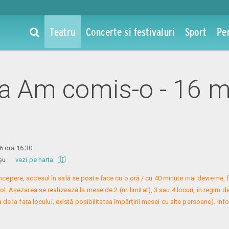
Teatru
Concerte si festivaluri
Sport
Pe
 la Am comis-o - 16 m
6 ora 16:30
 Roșu
vezi pe harta
 începere, accesul în sală se poate face cu o oră / cu 40 minute mai devreme, f
. Așezarea se realizează la mese de 2 (nr. limitat), 3 sau 4 locuri, în regim de
 de la fața locului, există posibilitatea împărțirii mesei cu alte persoane). Infor