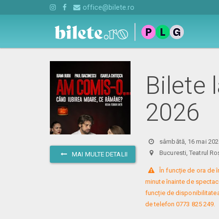
office@bilete.ro
Bilete
2026
sâmbătă, 16 mai 202
Bucuresti, Teatrul
MAI MULTE DETALII
 În funcție de ora de
minute înainte de spectacol
funcție de disponibilitatea
de telefon 0773 825 249.