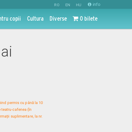
info
RO
EN
HU
ntru copii
Cultura
Diverse
0 bilete
ai
iind permis cu până la 10 
 teatru-cafenea (în 
mații suplimentare, la nr. 