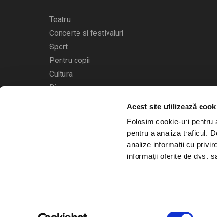
Teatru
Concerte si festivaluri
Sport
Pentru copii
Cultura
Diverse
Acest site utilizează cook
Calendarul evenimentelor
Folosim cookie-uri pentru a 
pentru a analiza traficul. 
analize informații cu privir
informații oferite de dvs. sa
© 2006 - 2026
Bilete.ro
Selecția
A.N.P.C.
O.D.R.