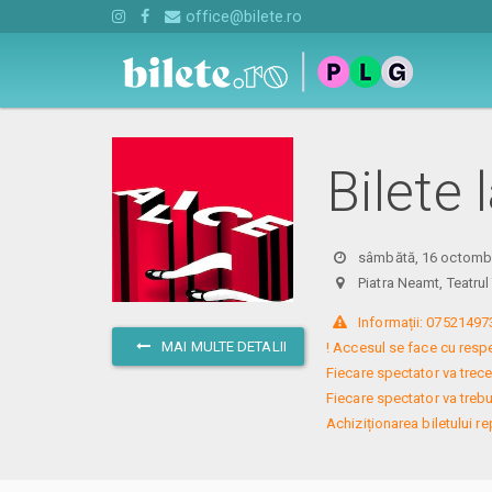
office@bilete.ro
Bilete 
sâmbătă, 16 octombr
Piatra Neamt, Teatru
 Informații: 075214973
MAI MULTE DETALII
! Accesul se face cu respec
Fiecare spectator va trece p
Fiecare spectator va treb
Achiziționarea biletului r