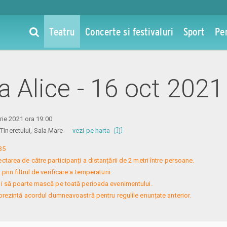
Teatru
Concerte si festivaluri
Sport
Pe
la Alice - 16 oct 2021
ie 2021 ora 19:00
l Tineretului, Sala Mare
vezi pe harta
5

tarea de către participanți a distanțării de 2 metri între persoane.

rin filtrul de verificare a temperaturii.

ui să poarte mască pe toată perioada evenimentului.

eprezintă acordul dumneavoastră pentru regulile enunțate anterior.