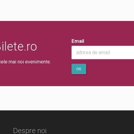
Email
lete.ro
cele mai noi evenimente.
OK
Despre noi