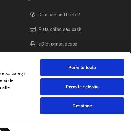
Cum comand bilete?
Plata online sau cash
eBilet printat acasa
Livrare prin curier
Permite toate
Returnare bilete
le sociale și
e și de
Permite selecția
u alte
Duplicare bilete
Respinge
RO
EN
HU