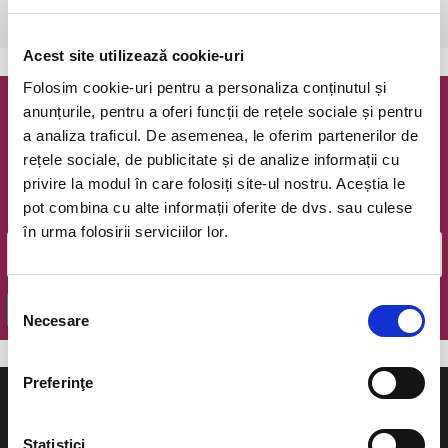
Piatra Neamt, Teatrul Tineretului, Sala Mare
vezi pe harta
Acest site utilizează cookie-uri
Folosim cookie-uri pentru a personaliza conținutul și
anunțurile, pentru a oferi funcții de rețele sociale și pentru
Newsletter @ Bilete.ro
a analiza traficul. De asemenea, le oferim partenerilor de
rețele sociale, de publicitate și de analize informații cu
Oferte exclusive si o editie saptamanala cu cele mai noi
privire la modul în care folosiți site-ul nostru. Aceștia le
evenimente.
pot combina cu alte informații oferite de dvs. sau culese
Email
în urma folosirii serviciilor lor.
Selecția
OK
Necesare
consimțământului
Preferinţe
Statistici