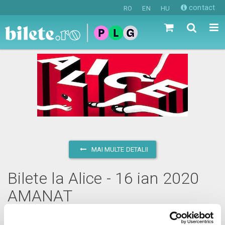
contact
RO
EN
HU
MAI MULTE DETALII
Bilete la Alice - 16 ian 2020
AMANAT
joi, 16 ianuarie 2020 ora 11:00