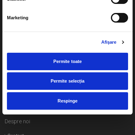
Evenimente
Ajutor
Marketing
Teatru
Cum comand bilete?
Concerte si
festivaluri
Afişare
Plata online sau cash
Sport
eBilet printat acasa
Pentru copii
Permite toate
Cultura
Livrare prin curier
Diverse
Permite selecția
Calendar
Returnare bilete
Respinge
Duplicare bilete
Despre noi