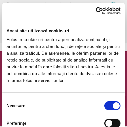
Piatra Neamt, Teatrul Tineretului, Sala Mare
vezi pe harta
 Stimati Clienti,

Ne pare rău sa va anunțam ca evenimentul Alice din data de 02 aprilie 
Acest site utilizează cookie-uri
2020 a fost ANULAT.
Folosim cookie-uri pentru a personaliza conținutul și
anunțurile, pentru a oferi funcții de rețele sociale și pentru
a analiza traficul. De asemenea, le oferim partenerilor de
rețele sociale, de publicitate și de analize informații cu
Newsletter @ Bilete.ro
privire la modul în care folosiți site-ul nostru. Aceștia le
pot combina cu alte informații oferite de dvs. sau culese
Oferte exclusive si o editie saptamanala cu cele mai noi
în urma folosirii serviciilor lor.
evenimente.
Email
Selecția
Necesare
consimțământului
OK
Preferinţe