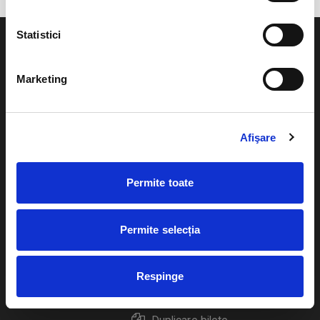
Statistici
Marketing
Evenimente
Ajutor
Teatru
Afişare
Cum comand bilete?
Concerte si
festivaluri
Plata online sau cash
Permite toate
Sport
eBilet printat acasa
Pentru copii
Permite selecția
Cultura
Livrare prin curier
Diverse
Respinge
Calendar
Returnare bilete