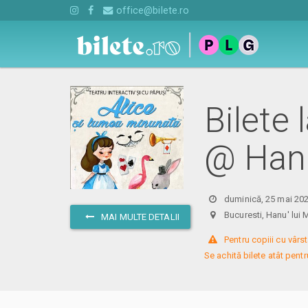
office@bilete.ro
Bilete 
@ Hanu
duminică, 25 mai 202
Bucuresti, Hanu' l
MAI MULTE DETALII
 Pentru copiii cu vârst
Se achită bilete atât pentru