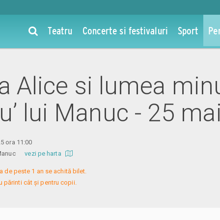
Teatru
Concerte si festivaluri
Sport
Pe
la Alice si lumea mi
’ lui Manuc - 25 ma
5 ora 11:00
ui Manuc
vezi pe harta
a de peste 1 an se achită bilet.

 părinti cât și pentru copii.