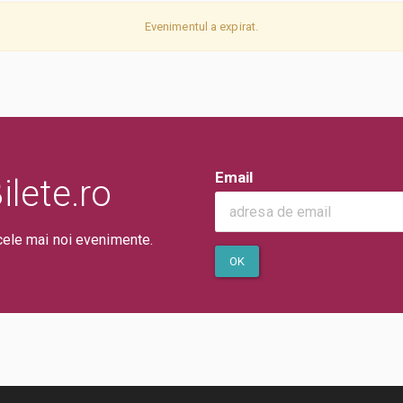
Evenimentul a expirat.
Email
lete.ro
cele mai noi evenimente.
OK