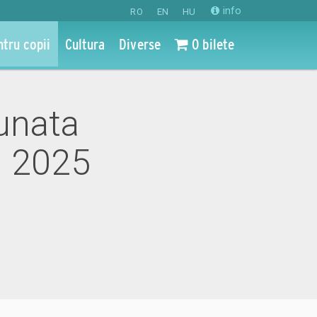
info
RO
EN
HU
ntru copii
Cultura
Diverse
0 bilete
nunata
i 2025