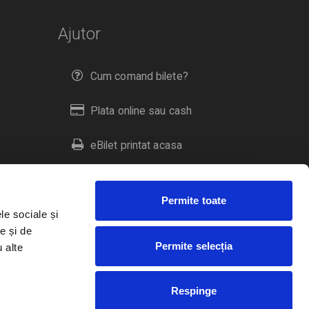
Ajutor
Cum comand bilete?
Plata online sau cash
eBilet printat acasa
Livrare prin curier
Permite toate
Returnare bilete
le sociale și
e și de
Permite selecția
u alte
Duplicare bilete
Respinge