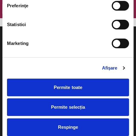
Preferinţe
OK
Statistici
Marketing
Evenimente
Ajutor
Afişare
Teatru
Cum comand bilete?
Concerte si
Permite toate
festivaluri
Plata online sau cash
Sport
Permite selecția
eBilet printat acasa
Pentru copii
Cultura
Livrare prin curier
Respinge
Diverse