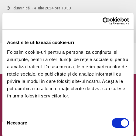
duminică, 14 iulie 2024 ora 10:30
Bucuresti, Hanu' lui Manuc
vezi pe harta
 Pentru copiii cu vârsta de peste 1 an se achită bilet.

Se achită bilete atât pentru părinti cât și pentru copii.
Acest site utilizează cookie-uri
Folosim cookie-uri pentru a personaliza conținutul și
Evenimentul a expirat.
anunțurile, pentru a oferi funcții de rețele sociale și pentru
a analiza traficul. De asemenea, le oferim partenerilor de
rețele sociale, de publicitate și de analize informații cu
privire la modul în care folosiți site-ul nostru. Aceștia le
Newsletter @ Bilete.ro
pot combina cu alte informații oferite de dvs. sau culese
în urma folosirii serviciilor lor.
Oferte exclusive si o editie saptamanala cu cele mai noi
evenimente.
Selecția
Email
Necesare
consimțământului