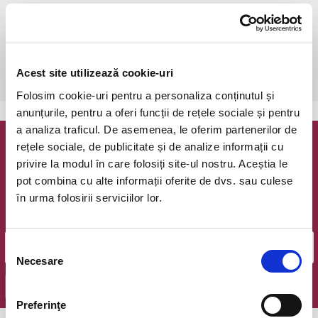
sâmbătă, 28 ianuarie 2023 ora 11:00
Bucuresti, Clubul Taranului - La Mama
vezi pe harta
 Pentru copiii cu vârsta de peste 1 an se achită bilet.

Acest site utilizează cookie-uri
Se achită bilete atât pentru părinti cât și pentru copii.
Folosim cookie-uri pentru a personaliza conținutul și
anunțurile, pentru a oferi funcții de rețele sociale și pentru
a analiza traficul. De asemenea, le oferim partenerilor de
rețele sociale, de publicitate și de analize informații cu
Newsletter @ Bilete.ro
privire la modul în care folosiți site-ul nostru. Aceștia le
pot combina cu alte informații oferite de dvs. sau culese
Oferte exclusive si o editie saptamanala cu cele mai noi
în urma folosirii serviciilor lor.
evenimente.
Email
Selecția
Necesare
consimțământului
OK
Preferinţe