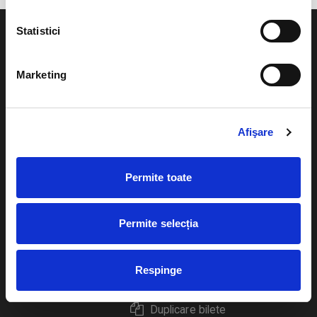
Statistici
Marketing
Evenimente
Ajutor
Teatru
Afişare
Cum comand bilete?
Concerte si
festivaluri
Plata online sau cash
Permite toate
Sport
eBilet printat acasa
Pentru copii
Permite selecția
Cultura
Livrare prin curier
Diverse
Respinge
Calendar
Returnare bilete
Duplicare bilete