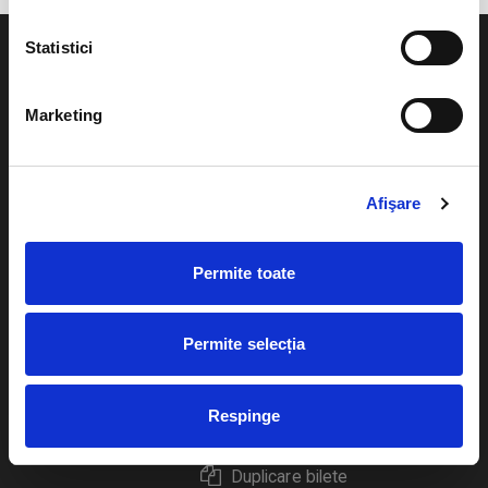
Statistici
Marketing
Evenimente
Ajutor
Teatru
Afişare
Cum comand bilete?
Concerte si
festivaluri
Plata online sau cash
Permite toate
Sport
eBilet printat acasa
Pentru copii
Permite selecția
Cultura
Livrare prin curier
Diverse
Respinge
Calendar
Returnare bilete
Duplicare bilete