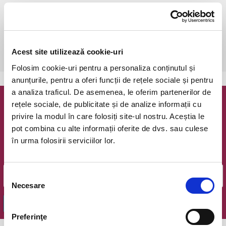
duminică, 2 octombrie 2022 ora 11:00
Bucuresti, Clubul Taranului - La Mama
vezi pe harta
 Pentru copiii cu vârsta de peste 1 an se achită bilet.

Acest site utilizează cookie-uri
Se achită bilete atât pentru părinti cât și pentru copii.
Folosim cookie-uri pentru a personaliza conținutul și
anunțurile, pentru a oferi funcții de rețele sociale și pentru
a analiza traficul. De asemenea, le oferim partenerilor de
rețele sociale, de publicitate și de analize informații cu
Newsletter @ Bilete.ro
privire la modul în care folosiți site-ul nostru. Aceștia le
pot combina cu alte informații oferite de dvs. sau culese
Oferte exclusive si o editie saptamanala cu cele mai noi
în urma folosirii serviciilor lor.
evenimente.
Email
Selecția
Necesare
consimțământului
OK
Preferinţe