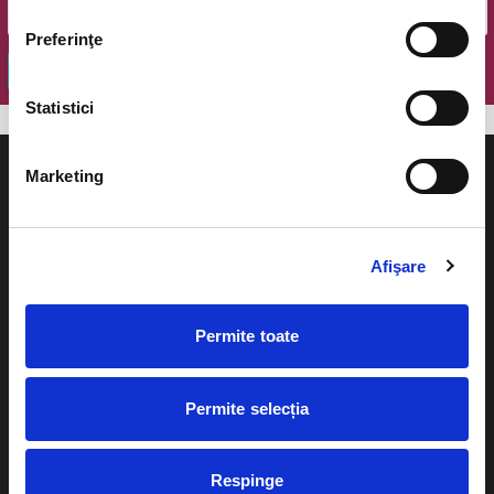
Preferinţe
OK
Statistici
Marketing
Evenimente
Ajutor
Afişare
Teatru
Cum comand bilete?
Permite toate
Concerte si
festivaluri
Plata online sau cash
Sport
Permite selecția
eBilet printat acasa
Pentru copii
Cultura
Respinge
Livrare prin curier