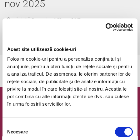
nov 2025
sâmbătă, 8 noiembrie 2025 ora 10:00
Popesti-Leordeni, Cafeneaua Amicii
vezi pe harta
 Pentru copiii cu vârsta de peste 1 an se achită bilet.

Se achită bilete atât pentru părinti cât și pentru copii.
Acest site utilizează cookie-uri
Folosim cookie-uri pentru a personaliza conținutul și
anunțurile, pentru a oferi funcții de rețele sociale și pentru
Evenimentul a expirat.
a analiza traficul. De asemenea, le oferim partenerilor de
rețele sociale, de publicitate și de analize informații cu
privire la modul în care folosiți site-ul nostru. Aceștia le
pot combina cu alte informații oferite de dvs. sau culese
Newsletter @ Bilete.ro
în urma folosirii serviciilor lor.
Oferte exclusive si o editie saptamanala cu cele mai noi
evenimente.
Selecția
Email
Necesare
consimțământului