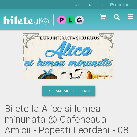
contact
RO
EN
HU
MAI MULTE DETALII
Bilete la Alice si lumea
minunata @ Cafeneaua
Amicii - Popesti Leordeni - 08