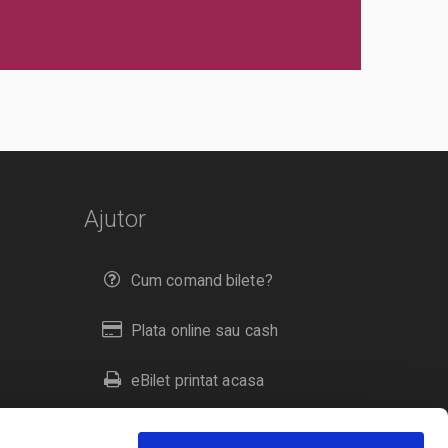
Ajutor
Cum comand bilete?
Plata online sau cash
eBilet printat acasa
Livrare prin curier