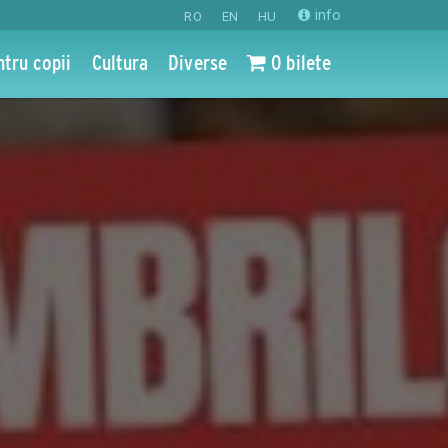
info
RO
EN
HU
ntru copii
Cultura
Diverse
0 bilete