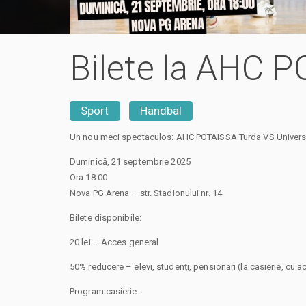
Bilete la AHC 
Sport
Handbal
Un nou meci spectaculos: AHC POTAISSA Turda VS Universi
Duminică, 21 septembrie 2025
Ora 18:00
Nova PG Arena – str. Stadionului nr. 14
Bilete disponibile:
20 lei – Acces general
50% reducere – elevi, studenți, pensionari (la casierie, cu a
Program casierie: