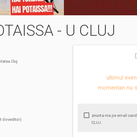
POTAISSA - U CLUJ
tatea Cluj
ultimul eve
momentan nu s
anunta-ma pe email cand apare urmatorul eveniment la AHC POTAISSA - U
ct doveditor)
CLUJ