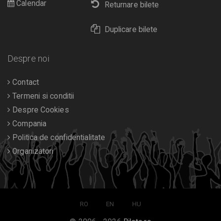
Calendar
Returnare bilete
Duplicare bilete
Despre noi
Contact
Termeni si conditii
Despre Cookies
Compania
Politica de confidentialitate
Organizatori
RO
EN
HU