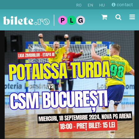
contact
RO
EN
HU