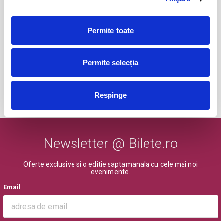
Permite toate
Abonamente Cetatea 1932 Suceava
27
iul
Suceava
Permite selecția
BILETE
Respinge
MAI MULTE DIN SPORT
Newsletter @ Bilete.ro
Oferte exclusive si o editie saptamanala cu cele mai noi
evenimente.
Email