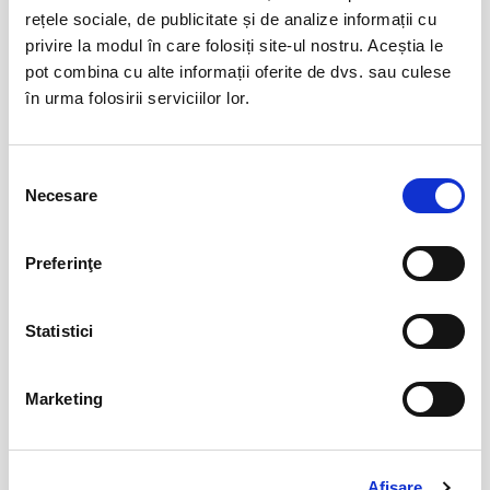
iun
rețele sociale, de publicitate și de analize informații cu
Ovidiu
privire la modul în care folosiți site-ul nostru. Aceștia le
BILETE
pot combina cu alte informații oferite de dvs. sau culese
în urma folosirii serviciilor lor.
Abonamente FC Bacau
03
iul
Bacau
Selecția
Necesare
BILETE
consimțământului
Preferinţe
Parking FC Вacau
04
iul
Bacau
Statistici
BILETE
Marketing
Abonamente Politehnica Timisoara
09
iul
Timisoara
Afişare
BILETE