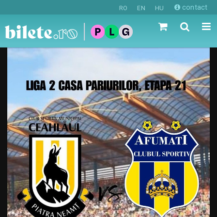
contact
RO
EN
HU