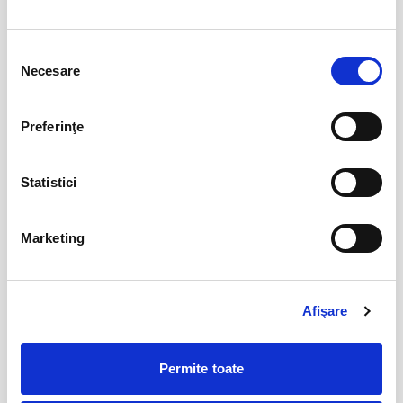
dupa inceperea spectacolului/evenimentului.
Selecția
Evenimente similare
Necesare
consimțământului
Abonamente FC Bihor Oradea
01
iun
Oradea
Preferinţe
BILETE
Statistici
Abonamente Farul Constanta
05
iun
Marketing
Ovidiu
BILETE
Afişare
Abonamente FC Bacau
03
iul
Bacau
Permite toate
BILETE