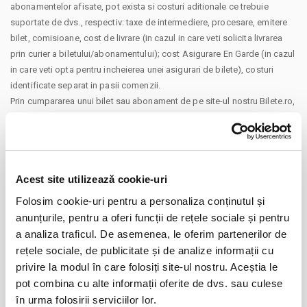
abonamentelor afisate, pot exista si costuri aditionale ce trebuie
suportate de dvs., respectiv: taxe de intermediere, procesare, emitere
bilet, comisioane, cost de livrare (in cazul in care veti solicita livrarea
prin curier a biletului/abonamentului); cost Asigurare En Garde (in cazul
in care veti opta pentru incheierea unei asigurari de bilete), costuri
identificate separat in pasii comenzii.
Prin cumpararea unui bilet sau abonament de pe site-ul nostru Bilete.ro,
cumparatorul se obliga sa respecte Regulile de participare si acces la
eveniment, precum si
Termenii si Conditiile
site-ului Bilete.ro
Taxe servicii aplicabile per bilet:
Taxa administrare - 1%
Acest site utilizează cookie-uri
Taxa procesare - 2 lei
Folosim cookie-uri pentru a personaliza conținutul și
Un bilet este valabil pentru o singura persoana. Toti participantii la
anunțurile, pentru a oferi funcții de rețele sociale și pentru
eveniment, adulti si copii, trebuie sa cumpere bilet sau abonament,
CONTINUARE
a analiza traficul. De asemenea, le oferim partenerilor de
indiferent de varsta. (Mai putin cazurile unde este specificata gratuitate
rețele sociale, de publicitate și de analize informații cu
in limita de varsta).
Distribuie aceasta pagina
privire la modul în care folosiți site-ul nostru. Aceștia le
Va rugam sa respectati orele de acces in sala de spectacol sau in locul
pot combina cu alte informații oferite de dvs. sau culese
de desfasurare a evenimentului inscriptionate pe bilet, pentru a evita
în urma folosirii serviciilor lor.
aglomerarea pe caile de acces sau deranjarea celorlalti spectatori