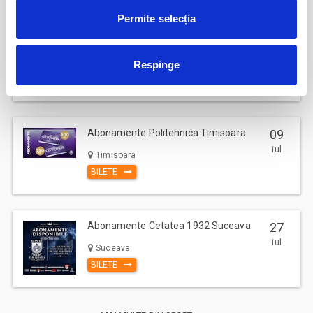
Permite selecția
Parking FC Вacau
04
iul
Bacau
Respinge
BILETE
Abonamente Politehnica Timisoara
09
iul
Timisoara
BILETE
Abonamente Cetatea 1932 Suceava
27
iul
Suceava
BILETE