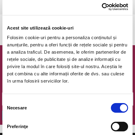
Floresti, Prahova, Domeniul Cantacuzino
vezi pe harta
Evenimentul a expirat.
Acest site utilizează cookie-uri
Folosim cookie-uri pentru a personaliza conținutul și
anunțurile, pentru a oferi funcții de rețele sociale și pentru
a analiza traficul. De asemenea, le oferim partenerilor de
Newsletter @ Bilete.ro
rețele sociale, de publicitate și de analize informații cu
privire la modul în care folosiți site-ul nostru. Aceștia le
Oferte exclusive si o editie saptamanala cu cele mai noi
pot combina cu alte informații oferite de dvs. sau culese
evenimente.
în urma folosirii serviciilor lor.
Email
Selecția
Necesare
consimțământului
OK
Preferinţe