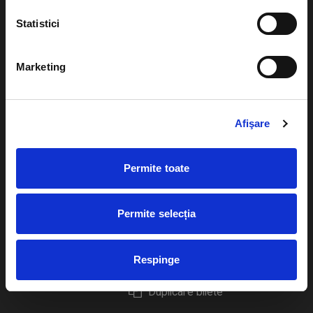
Statistici
Marketing
Evenimente
Ajutor
Teatru
Cum comand bilete?
Afişare
Concerte si
festivaluri
Plata online sau cash
Permite toate
Sport
eBilet printat acasa
Pentru copii
Cultura
Permite selecția
Livrare prin curier
Diverse
Calendar
Returnare bilete
Respinge
Duplicare bilete