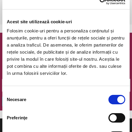
15 sept 2020-30 iun 2021
Ramnicu Valcea, Filarmonica Ion Dumitrescu
vezi pe harta
Acest site utilizează cookie-uri
Folosim cookie-uri pentru a personaliza conținutul și
anunțurile, pentru a oferi funcții de rețele sociale și pentru
a analiza traficul. De asemenea, le oferim partenerilor de
Newsletter @ Bilete.ro
rețele sociale, de publicitate și de analize informații cu
privire la modul în care folosiți site-ul nostru. Aceștia le
Oferte exclusive si o editie saptamanala cu cele mai noi
evenimente.
pot combina cu alte informații oferite de dvs. sau culese
în urma folosirii serviciilor lor.
Email
Selecția
Necesare
consimțământului
OK
Preferinţe