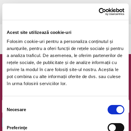
1 feb-30 iun 2025
Ramnicu Valcea, Filarmonica Ion Dumitrescu
vezi pe harta
Acest site utilizează cookie-uri
Evenimentul a expirat.
Folosim cookie-uri pentru a personaliza conținutul și
anunțurile, pentru a oferi funcții de rețele sociale și pentru
a analiza traficul. De asemenea, le oferim partenerilor de
rețele sociale, de publicitate și de analize informații cu
Newsletter @ Bilete.ro
privire la modul în care folosiți site-ul nostru. Aceștia le
pot combina cu alte informații oferite de dvs. sau culese
Oferte exclusive si o editie saptamanala cu cele mai noi
în urma folosirii serviciilor lor.
evenimente.
Email
Selecția
Necesare
consimțământului
OK
Preferinţe