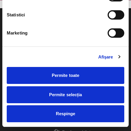
Statistici
Marketing
Evenimente
Ajutor
Teatru
Afişare
Cum comand bilete?
Concerte si
festivaluri
Plata online sau cash
Permite toate
Sport
eBilet printat acasa
Pentru copii
Permite selecția
Cultura
Livrare prin curier
Diverse
Respinge
Calendar
Returnare bilete