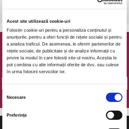
1 sept 2021-1 feb 2022
Ramnicu Valcea, Filarmonica Ion Dumitrescu
vezi pe harta
Acest site utilizează cookie-uri
Folosim cookie-uri pentru a personaliza conținutul și
anunțurile, pentru a oferi funcții de rețele sociale și pentru
a analiza traficul. De asemenea, le oferim partenerilor de
Newsletter @ Bilete.ro
rețele sociale, de publicitate și de analize informații cu
privire la modul în care folosiți site-ul nostru. Aceștia le
Oferte exclusive si o editie saptamanala cu cele mai noi
evenimente.
pot combina cu alte informații oferite de dvs. sau culese
în urma folosirii serviciilor lor.
Email
Selecția
Necesare
consimțământului
OK
Preferinţe