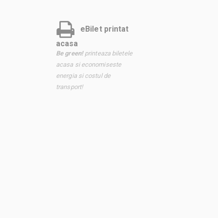
eBilet printat
acasa
Be green!
printeaza biletele
acasa si economiseste
energia si costul de
transport!