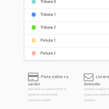
Tribuna 0
Tribuna 1
Tribuna 2
Peluza 1
Peluza 2
Plata online cu
Livrare
cardul
domiciliu
poti plati cu cardul online si
curierul iti aduce b
primesti confirmarea
acasa, poti plati o
comenzii instant
ramburs