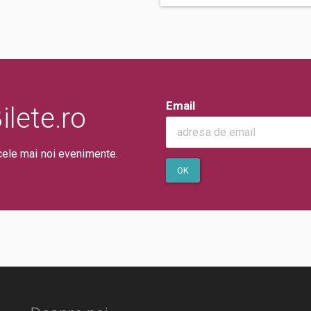
Email
lete.ro
cele mai noi evenimente.
OK