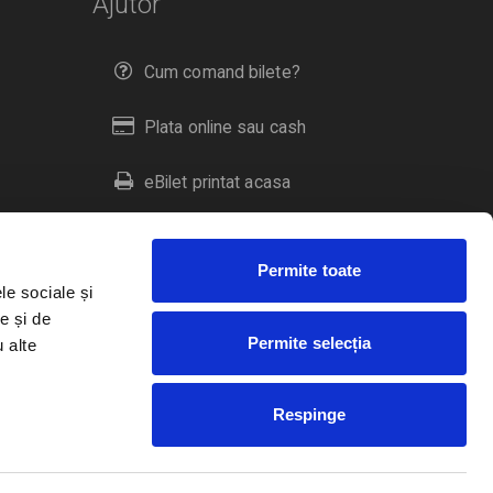
Ajutor
Cum comand bilete?
Plata online sau cash
eBilet printat acasa
Livrare prin curier
Permite toate
Returnare bilete
le sociale și
e și de
Permite selecția
u alte
Duplicare bilete
Respinge