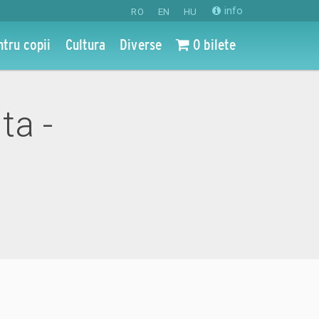
info
RO
EN
HU
ntru copii
Cultura
Diverse
0 bilete
ta -