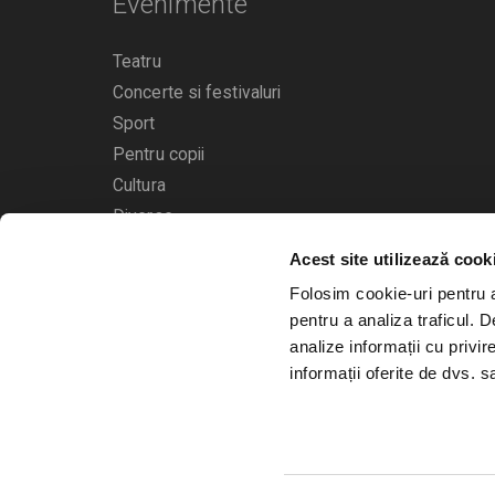
Evenimente
Teatru
Concerte si festivaluri
Sport
Pentru copii
Cultura
Diverse
Acest site utilizează cook
Calendarul evenimentelor
Folosim cookie-uri pentru a 
pentru a analiza traficul. 
analize informații cu privir
informații oferite de dvs. sa
© 2006 - 2026
Bilete.ro