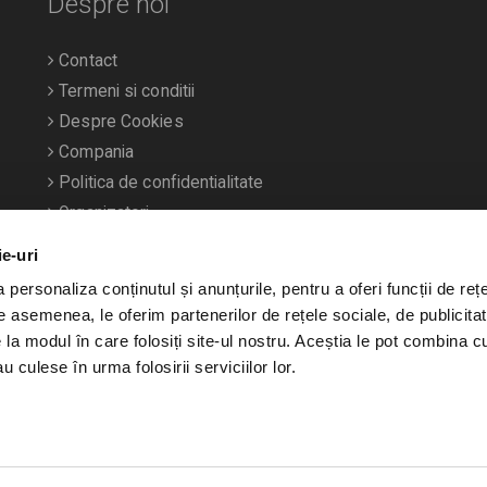
Despre noi
Contact
Termeni si conditii
Despre Cookies
Compania
Politica de confidentialitate
Organizatori
ie-uri
personaliza conținutul și anunțurile, pentru a oferi funcții de rețe
De asemenea, le oferim partenerilor de rețele sociale, de publicitat
e la modul în care folosiți site-ul nostru. Aceștia le pot combina c
u culese în urma folosirii serviciilor lor.