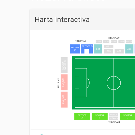
Harta interactiva
TRIBUNA 0
TRIBUNA I
LOJA C
LOJA E
LOJA D
LOJA B
LOJA A
VIP 2
SECTOR C
SECTOR
B04
A01
D
B03
A02
OASPETI
SECTOR
PELUZA II
SECTOR
B
SECTOR
A
MEDIA
SECTOR
SECTOR
SECTOR
C
A
B
Loja Oaspeti
TRIBUNA II