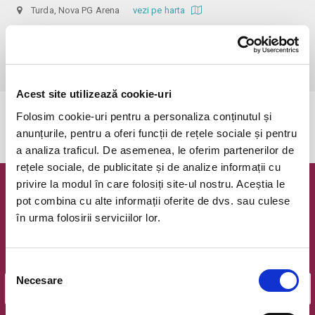
Turda, Nova PG Arena
vezi pe harta
 Abonamentele vor fi valabile doar pentru meciurile oficiale din 
competitiile interne din Campionat si Cupa Romaniei, precum si pentru 
turneele amicale.
Acest site utilizează cookie-uri
Folosim cookie-uri pentru a personaliza conținutul și
Evenimentul a expirat.
anunțurile, pentru a oferi funcții de rețele sociale și pentru
a analiza traficul. De asemenea, le oferim partenerilor de
rețele sociale, de publicitate și de analize informații cu
privire la modul în care folosiți site-ul nostru. Aceștia le
Newsletter @ Bilete.ro
pot combina cu alte informații oferite de dvs. sau culese
în urma folosirii serviciilor lor.
Oferte exclusive si o editie saptamanala cu cele mai noi
evenimente.
Email
Selecția
Necesare
consimțământului