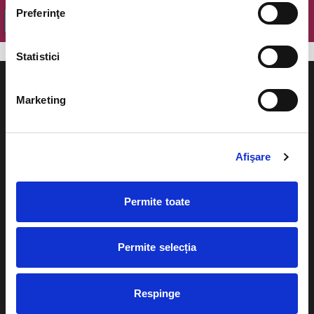
Preferinţe
OK
Statistici
Marketing
Evenimente
Ajutor
Afişare
Teatru
Cum comand bilete?
Concerte si
Permite toate
festivaluri
Plata online sau cash
Sport
Permite selecția
eBilet printat acasa
Pentru copii
Cultura
Livrare prin curier
Respinge
Diverse