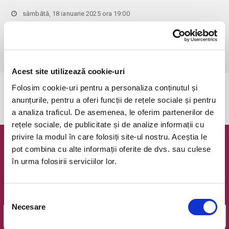
sâmbătă, 18 ianuarie 2025 ora 19:00
Cluj-Napoca, Teatrul National Cluj-Napoca, Sala Mare
vezi pe harta
 recomandarea de vârstă : 14+
Acest site utilizează cookie-uri
Folosim cookie-uri pentru a personaliza conținutul și
Evenimentul a expirat.
anunțurile, pentru a oferi funcții de rețele sociale și pentru
a analiza traficul. De asemenea, le oferim partenerilor de
rețele sociale, de publicitate și de analize informații cu
privire la modul în care folosiți site-ul nostru. Aceștia le
Newsletter @ Bilete.ro
pot combina cu alte informații oferite de dvs. sau culese
în urma folosirii serviciilor lor.
Oferte exclusive si o editie saptamanala cu cele mai noi
evenimente.
Selecția
Email
Necesare
consimțământului