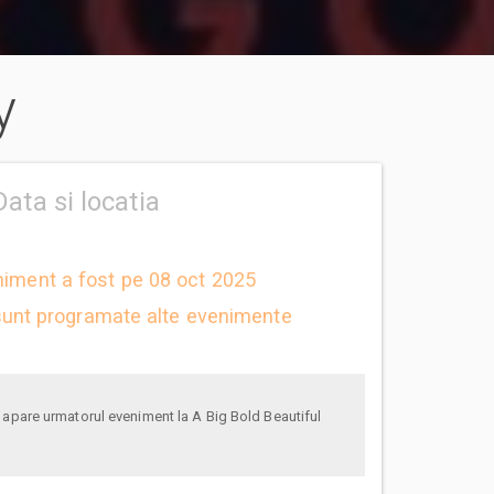
y
Data si locatia
niment a fost pe 08 oct 2025
unt programate alte evenimente