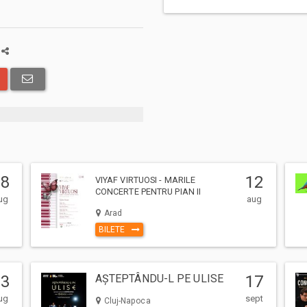
a
08
12
VIYAF VIRTUOSI - MARILE
CONCERTE PENTRU PIAN II
ug
aug
Arad
BILETE
23
AȘTEPTÂNDU-L PE ULISE
17
ug
sept
Cluj-Napoca