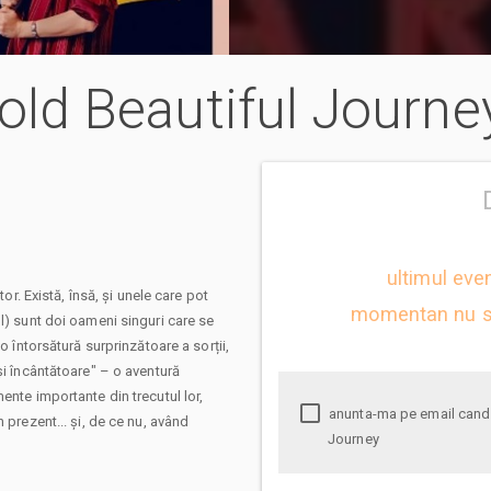
Bold Beautiful Journe
ultimul eve
tor. Există, însă, și unele care pot
momentan nu s
l) sunt doi oameni singuri care se
o întorsătură surprinzătoare a sorții,
și încântătoare" – o aventură
ente importante din trecutul lor,
anunta-ma pe email cand apare urmatorul eveniment la A Big Bold Beautiful
 prezent... și, de ce nu, având
Journey