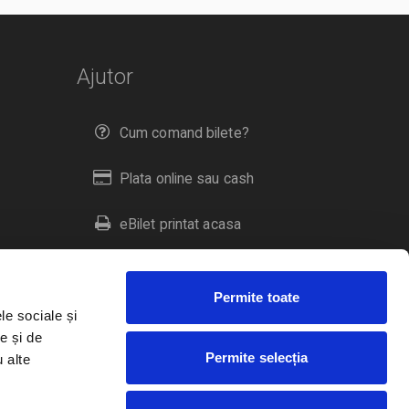
Ajutor
Cum comand bilete?
Plata online sau cash
eBilet printat acasa
Livrare prin curier
Permite toate
Returnare bilete
le sociale și
e și de
Permite selecția
u alte
Duplicare bilete