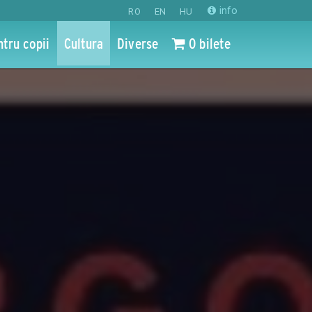
info
RO
EN
HU
ntru copii
Cultura
Diverse
0 bilete