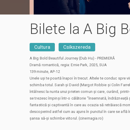
Bilete la A Big 
Cultura
Csíkszereda
A Big Bold Beautiful Journey (Dub Hu) - PREMIERĂ
Dramă romantică, regia: Ernie Park, 2025, SUA
139 minute, AP-12
Unele uși te poartă înapoi în trecut. Altele te conduc spre vii
schimba totul. Sarah și David (Margot Robbie și Colin Farrel
întâlnesc la nunta unui prieten comun și care, curând, printr-
se trezesc împinși într-o călătorie "însemnată, îndrăzneață 
fantastică și captivantă în care au ocazia să retrăiască mom
descoperind astfel cum au ajuns în punctul în care se află în
șansa să-și schimbe viitorul. (cinemagia.ro)