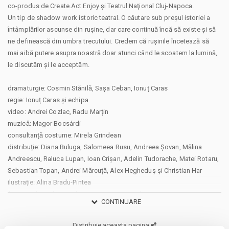
co-produs de Create.Act.Enjoy şi Teatrul Naţional Cluj-Napoca.
Un tip de shadow work istoric teatral. O căutare sub preșul istoriei a
întâmplărilor ascunse din rușine, dar care continuă încă să existe și să
ne definească din umbra trecutului. Credem că rușinile încetează să
mai aibă putere asupra noastră doar atunci când le scoatem la lumină,
le discutăm și le acceptăm.
dramaturgie: Cosmin Stǎnilǎ, Saşa Ceban, Ionuț Caras
regie: Ionuț Caras și echipa
video: Andrei Cozlac, Radu Marțin
muzicǎ: Magor Bocsárdi
consultanțǎ costume: Mirela Grindean
distribuție: Diana Buluga, Salomeea Rusu, Andreea Șovan, Mălina
Andreescu, Raluca Lupan, Ioan Crișan, Adelin Tudorache, Matei Rotaru,
Sebastian Topan, Andrei Mărcuță, Alex Hegheduș și Christian Har
ilustrație: Alina Bradu-Pintea
foto & video: Alina Andreea Grigorescu, Raul Stan
CONTINUARE
design grafic: Cristian Luchian
comunicare și PR: Raluca Bugnar, Salomeea Rusu, Ilinca Humelnicu
Distribuie aceasta pagina