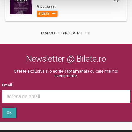
de desfasurare a evenimentului inscriptionate pe bilet, pentru a evita
Bucuresti
aglomerarea pe caile de acces sau deranjarea celorlalti spectatori
BILETE
dupa inceperea spectacolului/evenimentului.
MAI MULTE DIN TEATRU
Newsletter @ Bilete.ro
Oferte exclusive si o editie saptamanala cu cele mai noi
evenimente.
Email
OK