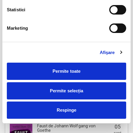
Femei bune pentru barbati nebuni
22
aug
Statistici
Bucuresti
Va aducem la cunostinta ca pe langa preturile biletelor sau
abonamentelor afisate, pot exista si costuri aditionale ce trebuie
BILETE
suportate de dvs., respectiv: taxe de intermediere, procesare, emitere
Marketing
bilet, comisioane, cost de livrare (in cazul in care veti solicita livrarea
prin curier a biletului/abonamentului); cost Asigurare En Garde (in cazul
Fanteziile sotului meu
23
in care veti opta pentru incheierea unei asigurari de bilete), costuri
aug
Bucuresti
Afişare
identificate separat in pasii comenzii.
Prin cumpararea unui bilet sau abonament de pe site-ul nostru Bilete.ro,
BILETE
cumparatorul se obliga sa respecte Regulile de participare si acces la
Permite toate
eveniment, precum si
Termenii si Conditiile
site-ului Bilete.ro
Taxa administrare - 2%
Iubire dublu distilata
29
Permite selecția
Taxa procesare - 2 lei
aug
Bucuresti
Un bilet este valabil pentru o singura persoana. Toti participantii la
BILETE
eveniment, adulti si copii, trebuie sa cumpere bilet sau abonament,
Respinge
indiferent de varsta. (Mai putin cazurile unde este specificata gratuitate
in limita de varsta).
Faust de Johann Wolfgang von
05
Va rugam sa respectati orele de acces in sala de spectacol sau in locul
Goethe
sept