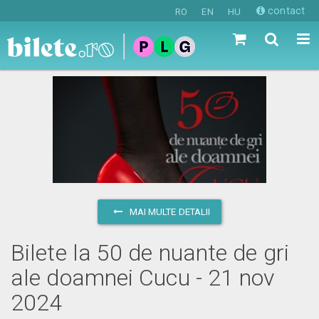
contact
RO
EN
HU
MAI MULTE DETALII
Bilete la 50 de nuante de gri
ale doamnei Cucu - 21 nov
2024