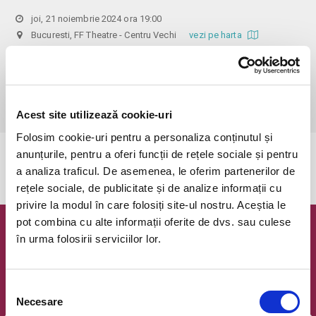
joi, 21 noiembrie 2024 ora 19:00
Bucuresti, FF Theatre - Centru Vechi
vezi pe harta
 Din respect pentru actori si public avem rugamintea de a va 
prezenta cu cel putin 30 de minute inainte de inceperea spectacolului. 

Dupa ora inceperii reprezentatiei, rezervarile si biletele isi pierd 
valabilitatea.
Acest site utilizează cookie-uri
Folosim cookie-uri pentru a personaliza conținutul și
anunțurile, pentru a oferi funcții de rețele sociale și pentru
Evenimentul a expirat.
a analiza traficul. De asemenea, le oferim partenerilor de
rețele sociale, de publicitate și de analize informații cu
privire la modul în care folosiți site-ul nostru. Aceștia le
pot combina cu alte informații oferite de dvs. sau culese
Newsletter @ Bilete.ro
în urma folosirii serviciilor lor.
Oferte exclusive si o editie saptamanala cu cele mai noi
evenimente.
Selecția
Necesare
Email
consimțământului