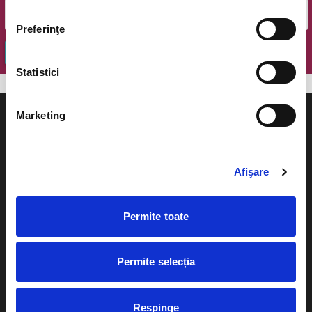
Preferinţe
OK
Statistici
Marketing
Afişare
Evenimente
Ajutor
Teatru
Cum comand bilete?
Permite toate
Concerte si
festivaluri
Plata online sau cash
Permite selecția
Sport
eBilet printat acasa
Pentru copii
Cultura
Respinge