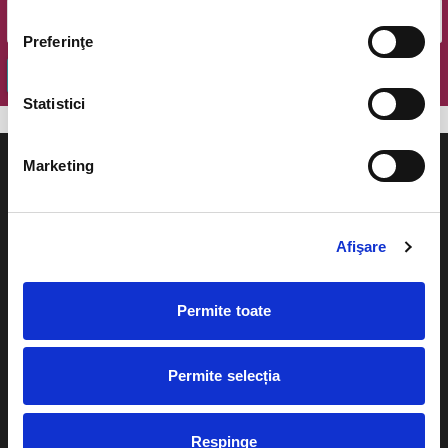
Preferinţe
OK
Statistici
Marketing
Afişare
Evenimente
Ajutor
Teatru
Cum comand bilete?
Permite toate
Concerte si
festivaluri
Plata online sau cash
Permite selecția
Sport
eBilet printat acasa
Pentru copii
Cultura
Respinge