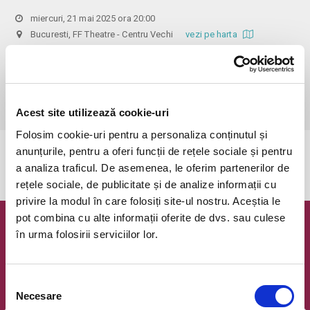
miercuri, 21 mai 2025 ora 20:00
Bucuresti, FF Theatre - Centru Vechi
vezi pe harta
 Din respect pentru actori si public avem rugamintea de a va 
prezenta cu cel putin 30 de minute inainte de inceperea spectacolului. 

Dupa ora inceperii reprezentatiei, rezervarile si biletele isi pierd 
valabilitatea.
Acest site utilizează cookie-uri
Folosim cookie-uri pentru a personaliza conținutul și
anunțurile, pentru a oferi funcții de rețele sociale și pentru
Evenimentul a expirat.
a analiza traficul. De asemenea, le oferim partenerilor de
rețele sociale, de publicitate și de analize informații cu
privire la modul în care folosiți site-ul nostru. Aceștia le
pot combina cu alte informații oferite de dvs. sau culese
Newsletter @ Bilete.ro
în urma folosirii serviciilor lor.
Oferte exclusive si o editie saptamanala cu cele mai noi
evenimente.
Selecția
Necesare
Email
consimțământului