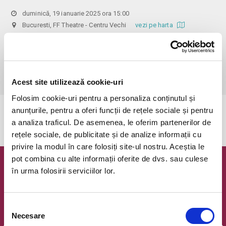
duminică, 19 ianuarie 2025 ora 15:00
Bucuresti, FF Theatre - Centru Vechi
vezi pe harta
 Din respect pentru actori si public avem rugamintea de a va 
prezenta cu cel putin 30 de minute inainte de inceperea spectacolului. 

Dupa ora inceperii reprezentatiei, rezervarile si biletele isi pierd 
valabilitatea.
Acest site utilizează cookie-uri
Folosim cookie-uri pentru a personaliza conținutul și
anunțurile, pentru a oferi funcții de rețele sociale și pentru
Evenimentul a expirat.
a analiza traficul. De asemenea, le oferim partenerilor de
rețele sociale, de publicitate și de analize informații cu
privire la modul în care folosiți site-ul nostru. Aceștia le
pot combina cu alte informații oferite de dvs. sau culese
Newsletter @ Bilete.ro
în urma folosirii serviciilor lor.
Oferte exclusive si o editie saptamanala cu cele mai noi
evenimente.
Selecția
Necesare
Email
consimțământului