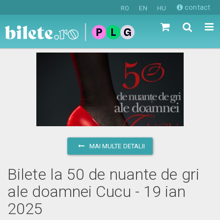
contact
RO
EN
HU
MAI MULTE DETALII
Bilete la 50 de nuante de gri
ale doamnei Cucu - 19 ian
2025