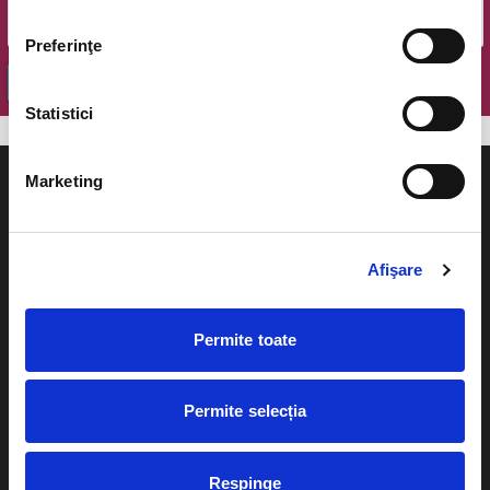
Preferinţe
OK
Statistici
Marketing
Afişare
Evenimente
Ajutor
Teatru
Cum comand bilete?
Permite toate
Concerte si
festivaluri
Plata online sau cash
Permite selecția
Sport
eBilet printat acasa
Pentru copii
Cultura
Respinge