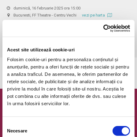
duminică, 16 februarie 2025 ora 15:00
Bucuresti, FF Theatre - Centru Vechi
vezi pe harta
 Din respect pentru actori si public avem rugamintea de a va 
prezenta cu cel putin 30 de minute inainte de inceperea spectacolului. 

Dupa ora inceperii reprezentatiei, rezervarile si biletele isi pierd 
valabilitatea.
Acest site utilizează cookie-uri
Folosim cookie-uri pentru a personaliza conținutul și
anunțurile, pentru a oferi funcții de rețele sociale și pentru
Evenimentul a expirat.
a analiza traficul. De asemenea, le oferim partenerilor de
rețele sociale, de publicitate și de analize informații cu
privire la modul în care folosiți site-ul nostru. Aceștia le
pot combina cu alte informații oferite de dvs. sau culese
Newsletter @ Bilete.ro
în urma folosirii serviciilor lor.
Oferte exclusive si o editie saptamanala cu cele mai noi
evenimente.
Selecția
Necesare
Email
consimțământului