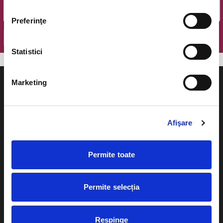
Preferinţe
OK
Statistici
Marketing
Afişare
Evenimente
Ajutor
Teatru
Cum comand bilete?
Permite toate
Concerte si
festivaluri
Plata online sau cash
Permite selecția
Sport
eBilet printat acasa
Pentru copii
Cultura
Respinge