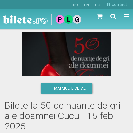
contact
RO
EN
HU
MAI MULTE DETALII
Bilete la 50 de nuante de gri
ale doamnei Cucu - 16 feb
2025