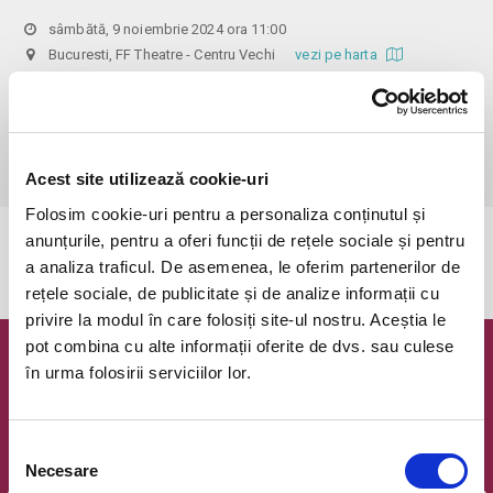
sâmbătă, 9 noiembrie 2024 ora 11:00
Bucuresti, FF Theatre - Centru Vechi
vezi pe harta
 Din respect pentru actori si public avem rugamintea de a va 
prezenta cu cel putin 30 de minute inainte de inceperea spectacolului. 

Dupa ora inceperii reprezentatiei, rezervarile si biletele isi pierd 
valabilitatea.
Acest site utilizează cookie-uri
Folosim cookie-uri pentru a personaliza conținutul și
anunțurile, pentru a oferi funcții de rețele sociale și pentru
Evenimentul a expirat.
a analiza traficul. De asemenea, le oferim partenerilor de
rețele sociale, de publicitate și de analize informații cu
privire la modul în care folosiți site-ul nostru. Aceștia le
pot combina cu alte informații oferite de dvs. sau culese
Newsletter @ Bilete.ro
în urma folosirii serviciilor lor.
Oferte exclusive si o editie saptamanala cu cele mai noi
evenimente.
Selecția
Necesare
Email
consimțământului