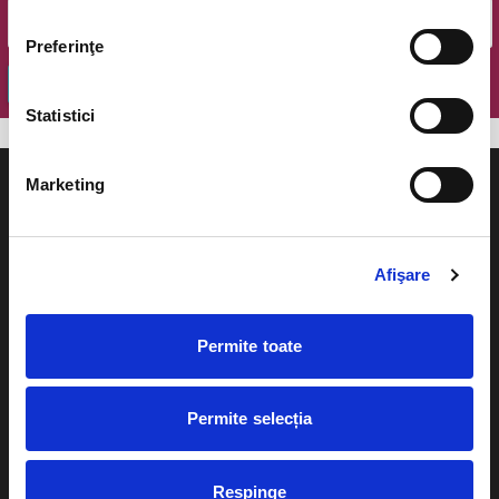
Preferinţe
OK
Statistici
Marketing
Afişare
Evenimente
Ajutor
Teatru
Cum comand bilete?
Permite toate
Concerte si
festivaluri
Plata online sau cash
Permite selecția
Sport
eBilet printat acasa
Pentru copii
Cultura
Respinge