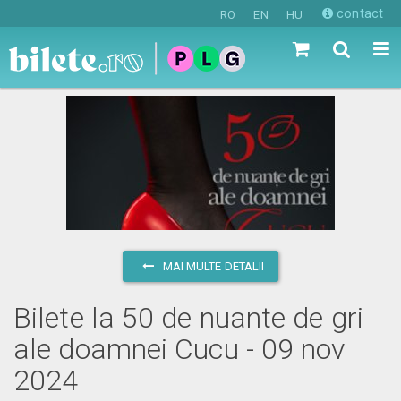
contact
RO
EN
HU
MAI MULTE DETALII
Bilete la 50 de nuante de gri
ale doamnei Cucu - 09 nov
2024