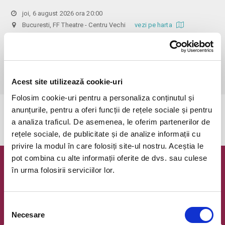
joi, 6 august 2026 ora 20:00
Bucuresti, FF Theatre - Centru Vechi
vezi pe harta
 Din respect pentru actori si public avem rugamintea de a va 
prezenta cu cel putin 30 de minute inainte de inceperea spectacolului. 

Dupa ora inceperii reprezentatiei, rezervarile si biletele isi pierd 
valabilitatea.
Acest site utilizează cookie-uri
Folosim cookie-uri pentru a personaliza conținutul și
anunțurile, pentru a oferi funcții de rețele sociale și pentru
Evenimentul a expirat.
a analiza traficul. De asemenea, le oferim partenerilor de
rețele sociale, de publicitate și de analize informații cu
privire la modul în care folosiți site-ul nostru. Aceștia le
pot combina cu alte informații oferite de dvs. sau culese
Newsletter @ Bilete.ro
în urma folosirii serviciilor lor.
Oferte exclusive si o editie saptamanala cu cele mai noi
evenimente.
Selecția
Necesare
Email
consimțământului