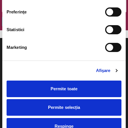
Preferinţe
OK
Statistici
Marketing
Afişare
Evenimente
Ajutor
Teatru
Cum comand bilete?
Permite toate
Concerte si
festivaluri
Plata online sau cash
Permite selecția
Sport
eBilet printat acasa
Pentru copii
Cultura
Respinge