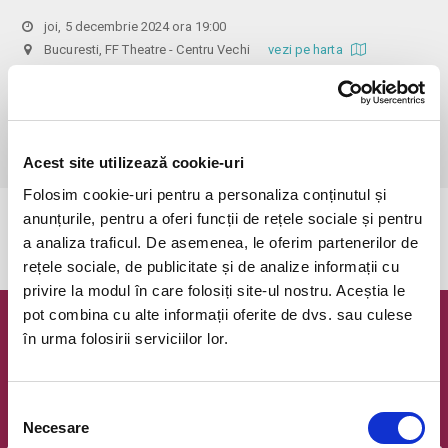
joi, 5 decembrie 2024 ora 19:00
Bucuresti, FF Theatre - Centru Vechi
vezi pe harta
 Din respect pentru actori si public avem rugamintea de a va 
prezenta cu cel putin 30 de minute inainte de inceperea spectacolului. 

Dupa ora inceperii reprezentatiei, rezervarile si biletele isi pierd 
valabilitatea.
Acest site utilizează cookie-uri
Folosim cookie-uri pentru a personaliza conținutul și
anunțurile, pentru a oferi funcții de rețele sociale și pentru
Evenimentul a expirat.
a analiza traficul. De asemenea, le oferim partenerilor de
rețele sociale, de publicitate și de analize informații cu
privire la modul în care folosiți site-ul nostru. Aceștia le
pot combina cu alte informații oferite de dvs. sau culese
Newsletter @ Bilete.ro
în urma folosirii serviciilor lor.
Oferte exclusive si o editie saptamanala cu cele mai noi
evenimente.
Selecția
Necesare
Email
consimțământului