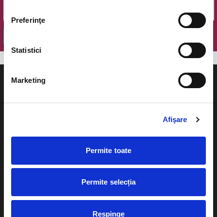
Preferinţe
OK
Statistici
Marketing
Afişare
Evenimente
Ajutor
Teatru
Cum comand bilete?
Permite toate
Concerte si
festivaluri
Plata online sau cash
Permite selecția
Sport
eBilet printat acasa
Pentru copii
Cultura
Respinge