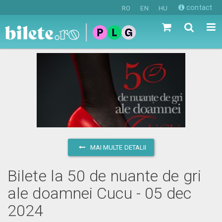
contact
RO
EN
HU
MAI MULTE DETALII
Bilete la 50 de nuante de gri
ale doamnei Cucu - 05 dec
2024