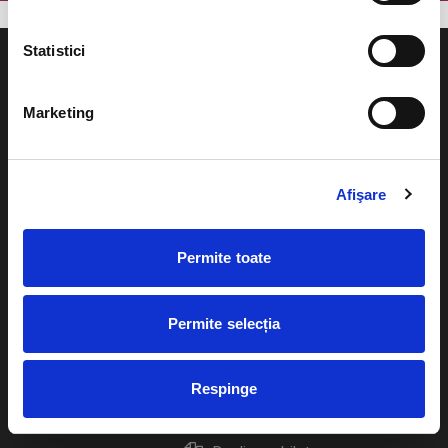
Statistici
Marketing
Evenimente
Ajutor
Teatru
Afişare
Cum comand bilete?
Concerte si
festivaluri
Plata online sau cash
Permite toate
Sport
eBilet printat acasa
Pentru copii
Permite selecția
Cultura
Livrare prin curier
Diverse
Respinge
Calendar
Returnare bilete