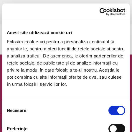
sâmbătă, 3 august 2024 ora 20:00
Bucuresti, FF Theatre - Centru Vechi
vezi pe harta
Acest site utilizează cookie-uri
Evenimentul a expirat.
Folosim cookie-uri pentru a personaliza conținutul și
anunțurile, pentru a oferi funcții de rețele sociale și pentru
a analiza traficul. De asemenea, le oferim partenerilor de
rețele sociale, de publicitate și de analize informații cu
Newsletter @ Bilete.ro
privire la modul în care folosiți site-ul nostru. Aceștia le
pot combina cu alte informații oferite de dvs. sau culese
Oferte exclusive si o editie saptamanala cu cele mai noi
în urma folosirii serviciilor lor.
evenimente.
Email
Selecția
Necesare
consimțământului
OK
Preferinţe