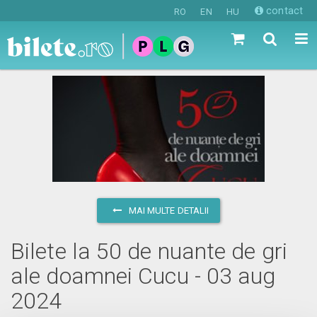
contact
RO
EN
HU
MAI MULTE DETALII
Bilete la 50 de nuante de gri
ale doamnei Cucu - 03 aug
2024