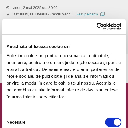
vineri, 2 mai 2025 ora 20:00
Bucuresti, FF Theatre - Centru Vechi
vezi pe harta
 Din respect pentru actori si public avem rugamintea de a va 
prezenta cu cel putin 30 de minute inainte de inceperea spectacolului. 

Dupa ora inceperii reprezentatiei, rezervarile si biletele isi pierd 
valabilitatea.
Acest site utilizează cookie-uri
Folosim cookie-uri pentru a personaliza conținutul și
anunțurile, pentru a oferi funcții de rețele sociale și pentru
Evenimentul a expirat.
a analiza traficul. De asemenea, le oferim partenerilor de
rețele sociale, de publicitate și de analize informații cu
privire la modul în care folosiți site-ul nostru. Aceștia le
pot combina cu alte informații oferite de dvs. sau culese
Newsletter @ Bilete.ro
în urma folosirii serviciilor lor.
Oferte exclusive si o editie saptamanala cu cele mai noi
evenimente.
Selecția
Necesare
Email
consimțământului