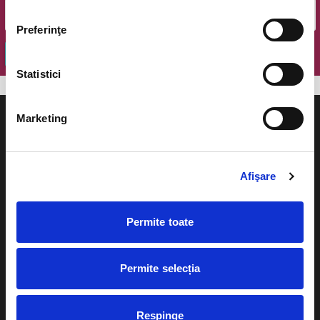
Preferinţe
OK
Statistici
Marketing
Afişare
Evenimente
Ajutor
Teatru
Cum comand bilete?
Permite toate
Concerte si
festivaluri
Plata online sau cash
Permite selecția
Sport
eBilet printat acasa
Pentru copii
Cultura
Respinge