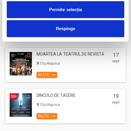
Permite selecția
17
Deschiderea Stagiunii - Filarmonica Pitesti
sept
Pitesti
Respinge
BILETE
MOARTEA LA TEATRUL DE REVISTĂ
17
sept
Cluj-Napoca
BILETE
DINCOLO DE TĂCERE
19
sept
Cluj-Napoca
BILETE