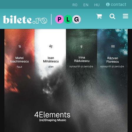
contact
RO
EN
HU