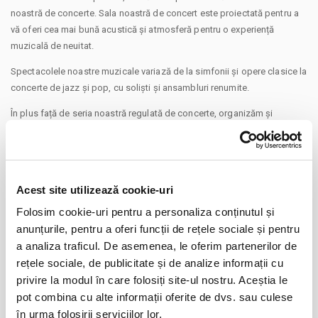
noastră de concerte. Sala noastră de concert este proiectată pentru a
vă oferi cea mai bună acustică și atmosferă pentru o experiență
muzicală de neuitat.
Spectacolele noastre muzicale variază de la simfonii și opere clasice la
concerte de jazz și pop, cu soliști și ansambluri renumite.
În plus față de seria noastră regulată de concerte, organizăm și
evenimente speciale, precum concerte de omagiare pentru
compozitorii famosi și sărbători sezoniere, precum și concerte
educaționale pentru copii și familii.
Alăturați-vă nouă pentru o noapte de magie muzicală la Filarmonica din
Acest site utilizează cookie-uri
Pitești, unde sunetele muzicii live vă vor lăsa cu dorința de a vă
CONTINUARE
Folosim cookie-uri pentru a personaliza conținutul și
reintoarce sa mai aveți parte de incă un concert.
anunțurile, pentru a oferi funcții de rețele sociale și pentru
Distribuie aceasta pagina
a analiza traficul. De asemenea, le oferim partenerilor de
Va aducem la cunostinta ca pe langa preturile biletelor sau
rețele sociale, de publicitate și de analize informații cu
abonamentelor afisate, pot exista si costuri aditionale ce trebuie
suportate de dvs., respectiv: taxe de intermediere, procesare, emitere
privire la modul în care folosiți site-ul nostru. Aceștia le
bilet, comisioane, cost de livrare (in cazul in care veti solicita livrarea
pot combina cu alte informații oferite de dvs. sau culese
prin curier a biletului/abonamentului); cost Asigurare En Garde (in cazul
în urma folosirii serviciilor lor.