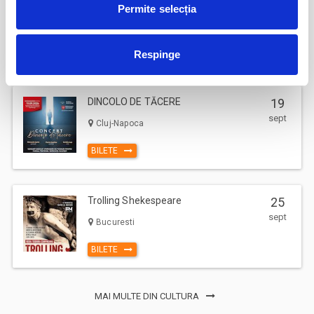
17
Deschiderea Stagiunii - Filarmonica Pitesti
Permite selecția
sept
Pitesti
BILETE
Respinge
DINCOLO DE TĂCERE
19
sept
Cluj-Napoca
BILETE
Trolling Shekespeare
25
sept
Bucuresti
BILETE
MAI MULTE DIN CULTURA