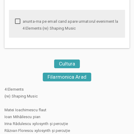
anunta-ma pe email cand apare urmatorul eveniment la
4 Elements (re) Shaping Music
Cultura
Filarmonica Arad
4 Elements
(re) Shaping Music
Matei Ioachimescu flaut
Ioan Mihăilescu pian
Irina Rădulescu xylosynth și percuție
Răzvan Florescu xylosynth și percuție