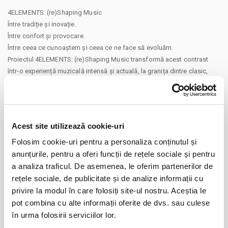
4ELEMENTS: (re)Shaping Music
Între tradiție și inovație.
Între confort și provocare.
Între ceea ce cunoaștem și ceea ce ne face să evoluăm.
Proiectul 4ELEMENTS: (re)Shaping Music transformă acest contrast
într-o experiență muzicală intensă și actuală, la granița dintre clasic,
jazz și contemporan.
Flaut, pian, percuție acustică & electronică într-o experiență sonoră
despre lumea în care trăim astăzi.
Matei Ioachimescu , Irina Rădulescu , Răzvan Florescu , Ioan
Acest site utilizează cookie-uri
Mihăilescu
CONTINUARE
Folosim cookie-uri pentru a personaliza conținutul și
Va aducem la cunostinta ca pe langa preturile biletelor sau
anunțurile, pentru a oferi funcții de rețele sociale și pentru
Distribuie aceasta pagina
abonamentelor afisate, pot exista si costuri aditionale ce trebuie
a analiza traficul. De asemenea, le oferim partenerilor de
suportate de dvs., respectiv: taxe de intermediere, procesare, emitere
rețele sociale, de publicitate și de analize informații cu
bilet, comisioane, cost de livrare (in cazul in care veti solicita livrarea
privire la modul în care folosiți site-ul nostru. Aceștia le
prin curier a biletului/abonamentului); cost Asigurare En Garde (in cazul
pot combina cu alte informații oferite de dvs. sau culese
in care veti opta pentru incheierea unei asigurari de bilete), costuri
în urma folosirii serviciilor lor.
identificate separat in pasii comenzii.
Evenimente similare