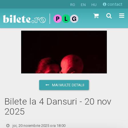
contact
RO
EN
HU
MAI MULTE DETALII
Bilete la 4 Dansuri - 20 nov
2025
joi, 20 noiembrie 2025 ora 18:00