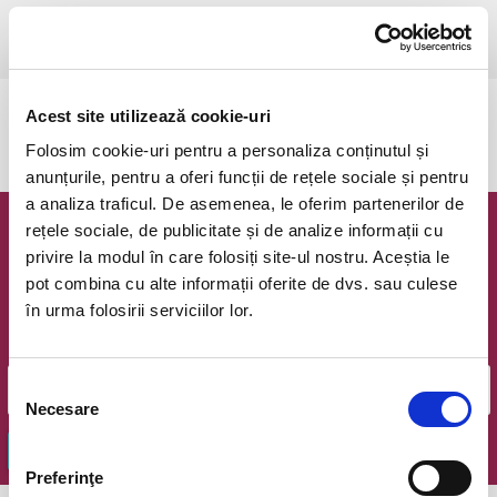
Timisoara, Teatrul pentru Copii si Tineret Merlin
vezi pe harta
Acest site utilizează cookie-uri
Evenimentul a expirat.
Folosim cookie-uri pentru a personaliza conținutul și
anunțurile, pentru a oferi funcții de rețele sociale și pentru
a analiza traficul. De asemenea, le oferim partenerilor de
rețele sociale, de publicitate și de analize informații cu
Newsletter @ Bilete.ro
privire la modul în care folosiți site-ul nostru. Aceștia le
pot combina cu alte informații oferite de dvs. sau culese
Oferte exclusive si o editie saptamanala cu cele mai noi
în urma folosirii serviciilor lor.
evenimente.
Email
Selecția
Necesare
consimțământului
OK
Preferinţe